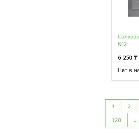
Солкова
№2
6 250 ₸
Нет в н
1
2
128
…