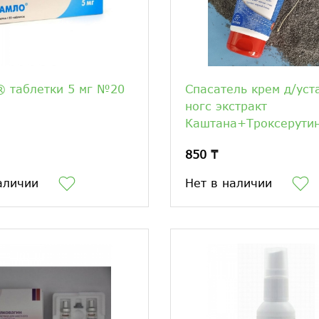
 таблетки 5 мг №20
Спасатель крем д/уст
ногс экстракт
Каштана+Троксерутин
850 ₸
аличии
Нет в наличии