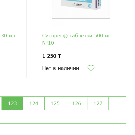
 30 мл
Сиспрес® таблетки 500 мг
№10
1 250 ₸
Нет в наличии
123
124
125
126
127