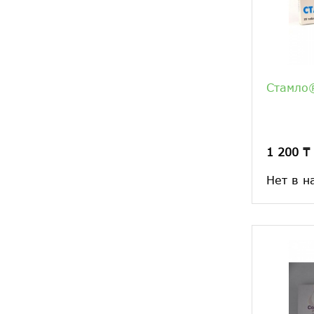
Стамло®
1 200 ₸
Нет в н