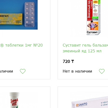
л® таблетки 1мг №20
Суставит гель бальза
змеиный яд 125 мл
720 ₸
аличии
Нет в наличии