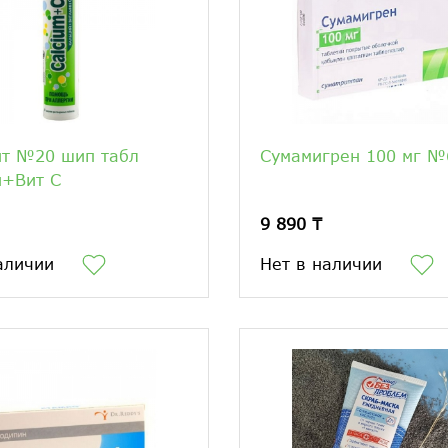
ит №20 шип табл
Сумамигрен 100 мг №
й+Вит С
9 890 ₸
аличии
Нет в наличии