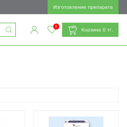
Изготовление препарата
0
Корзина
0
тг.