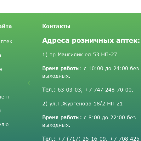
айта
Контакты
Адреса розничных аптек:
аптек
1) пр.Мангилик ел 53 НП-27
а
Время работы
: с 10:00 до 24:00 без
я
выходных.
Тел.:
63-03-03
,
+7 747 248-70-00
.
мент
2) ул.Т.Жургенова 18/2 НП 21
ы
Время работы:
с 8:00 до 22:00 без
елю
выходных.
Тел.:
+7 (717) 25-16-09
,
+7 708 425