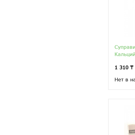
Суправ
Кальци
1 310 ₸
Нет в н