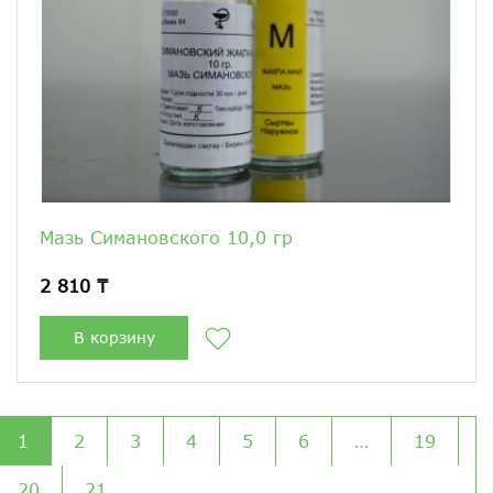
Мазь Симановского 10,0 гр
2 810 ₸
В корзину
1
2
3
4
5
6
…
19
20
21