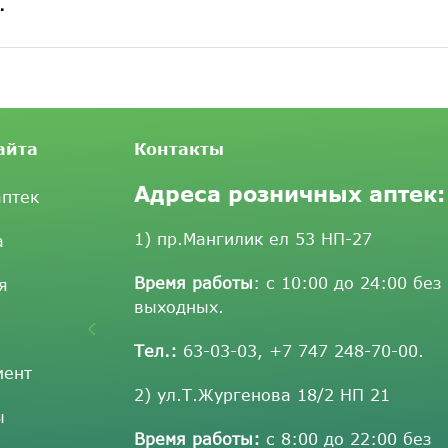
.
айта
Контакты
Адреса розничных аптек:
аптек
1) пр.Мангилик ел 53 НП-27
а
Время работы
: с 10:00 до 24:00 без
я
выходных.
Тел.:
63-03-03
,
+7 747 248-70-00
.
мент
2) ул.Т.Жургенова 18/2 НП 21
ы
Время работы:
с 8:00 до 22:00 без