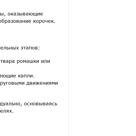
ты, оказывающие
образование корочек.
ельных этапов:
отвара ромашки или
.
ающие капли.
круговыми движениями
дуально, основываясь
елях.