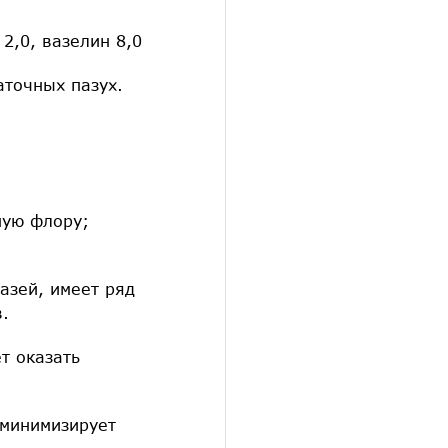
 2,0, вазелин 8,0
аточных пазух.
ную флору;
азей, имеет ряд
.
т оказать
 минимизирует