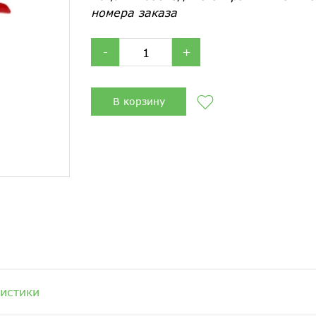
номера заказа
-
+
В корзину
истики