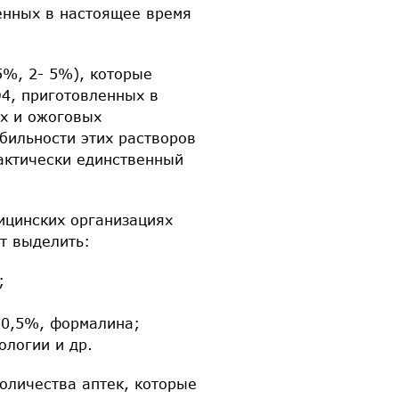
енных в настоящее время
5%, 2- 5%), которые
O4, приготовленных в
ых и ожоговых
абильности этих растворов
актически единственный
дицинских организациях
ет выделить:
;
-0,5%, формалина;
ологии и др.
оличества аптек, которые