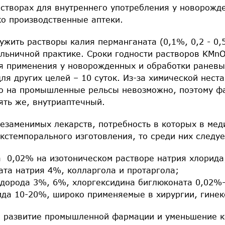
астворах для внутреннего употребления у новорожд
ко производственные аптеки.
ужить растворы калия перманганата (0,1%, 0,2 - 0,
льничной практике. Сроки годности растворов KMn
ля применения у новорожденных и обработки ранев
для других целей – 10 суток. Из-за химической нест
во на промышленные рельсы невозможно, поэтому ф
пять же, внутриаптечный.
незаменимых лекарств, потребность в которых в ме
экстемпорального изготовления, то среди них следу
 0,02% на изотоническом растворе натрия хлорида
ата натрия 4%, колларгола и протаргола;
дорода 3%, 6%, хлоргексидина биглюконата 0,02%
ида 10-20%, широко применяемые в хирургии, гинек
е развитие промышленной фармации и уменьшение к