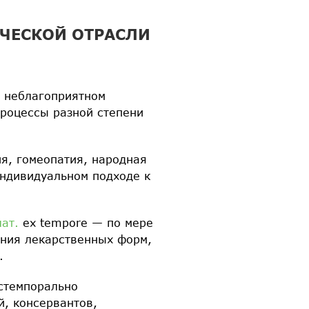
ЧЕСКОЙ ОТРАСЛИ
и неблагоприятном
процессы разной степени
я, гомеопатия, народная
индивидуальном подходе к
лат.
еx tempore — по мере
ения лекарственных форм,
.
стемпорально
, консервантов,