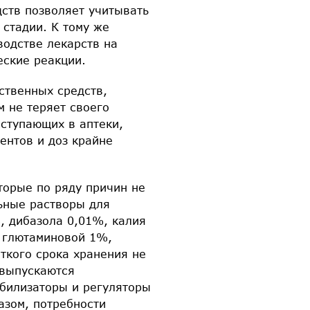
ств позволяет учитывать
 стадии. К тому же
водстве лекарств на
еские реакции.
ственных средств,
 не теряет своего
оступающих в аптеки,
ентов и доз крайне
торые по ряду причин не
ьные растворы для
, дибазола 0,01%, калия
ы глютаминовой 1%,
ткого срока хранения не
 выпускаются
абилизаторы и регуляторы
азом, потребности