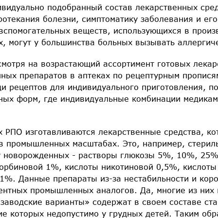
ивидуально подобранный состав лекарственных сред
ротекания болезни, симптоматику заболевания и его
вспомогательных веществ, использующихся в произ
, могут у большинства больных вызывать аллергич
смотря на возрастающий ассортимент готовых лекар
ных препаратов в аптеках по рецептурным прописям
ди рецептов для индивидуального приготовления, п
ных форм, где индивидуальные комбинации медикам
 РПО изготавливаются лекарственные средства, ко
 в промышленных масштабах. Это, например, стерил
у новорожденных - растворы глюкозы 5%, 10%, 25%
корбиновой 1%, кислоты никотиновой 0,5%, кислот
1%. Данные препараты из-за нестабильности и коро
ентных промышленных аналогов. Да, многие из них
заводские варианты» содержат в своем составе ст
ие которых недопустимо у грудных детей. Таким обр