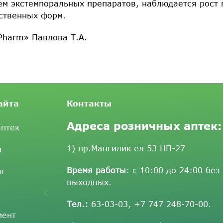
м экстемпоральных препаратов, наблюдается рост 
рственных форм.
Pharm» Павлова Т.А.
айта
Контакты
Адреса розничных аптек:
аптек
1) пр.Мангилик ел 53 НП-27
а
Время работы
: с 10:00 до 24:00 без
я
выходных.
Тел.:
63-03-03
,
+7 747 248-70-00
.
мент