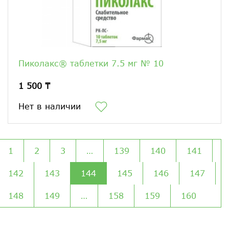
Пиколакс® таблетки 7.5 мг № 10
1 500 ₸
Нет в наличии
1
2
3
…
139
140
141
142
143
144
145
146
147
148
149
…
158
159
160