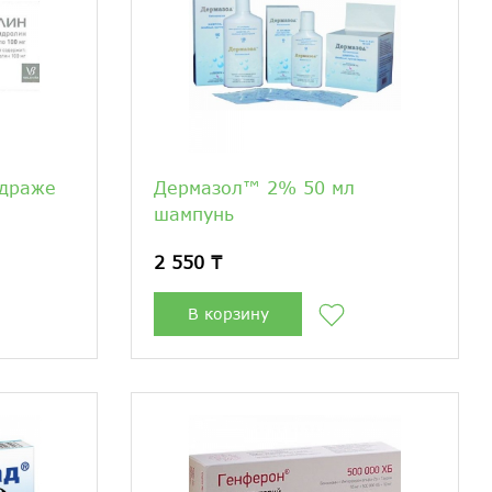
 драже
Дермазол™ 2% 50 мл
шампунь
2 550 ₸
В корзину