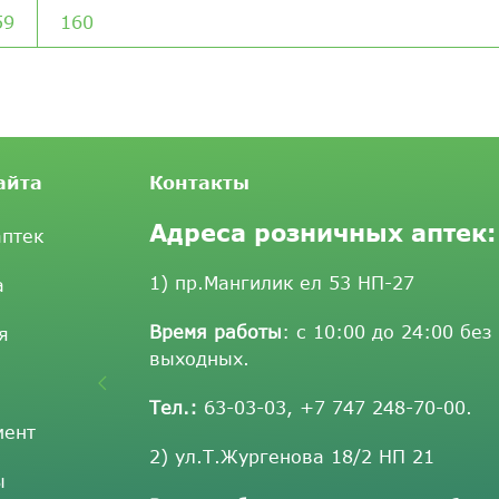
59
160
айта
Контакты
Адреса розничных аптек:
аптек
1) пр.Мангилик ел 53 НП-27
а
Время работы
: с 10:00 до 24:00 без
я
выходных.
Тел.:
63-03-03
,
+7 747 248-70-00
.
мент
2) ул.Т.Жургенова 18/2 НП 21
ы