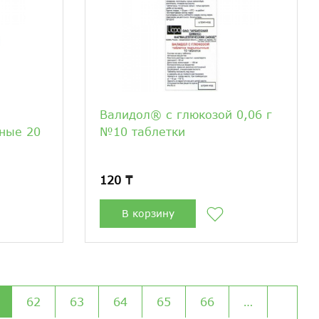
Валидол® с глюкозой 0,06 г
ьные 20
№10 таблетки
120 ₸
В корзину
62
63
64
65
66
…