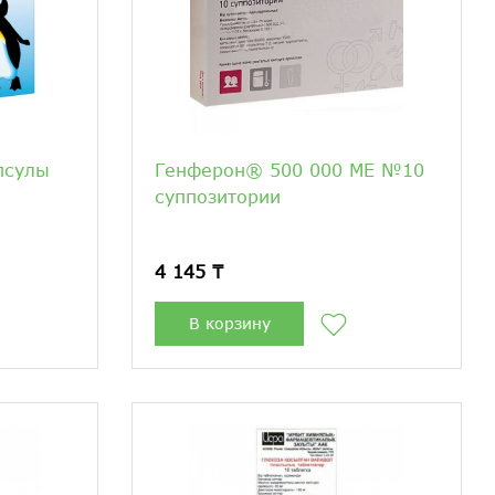
псулы
Генферон® 500 000 МЕ №10
суппозитории
4 145 ₸
В корзину