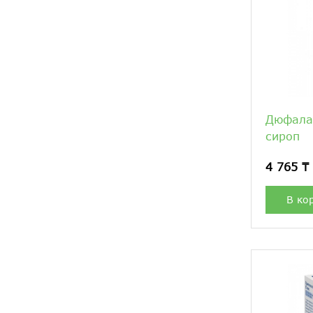
Дюфалак
сироп
4 765 ₸
В ко