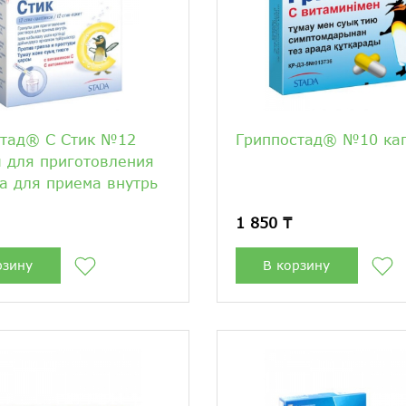
стад® С Стик №12
Гриппостад® №10 ка
 для приготовления
а для приема внутрь
1 850 ₸
рзину
В корзину