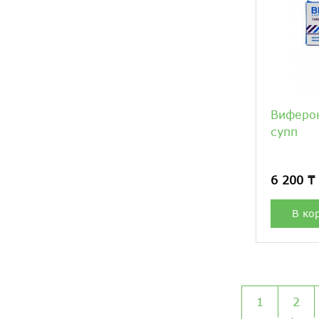
Виферо
супп
6 200 ₸
В ко
1
2