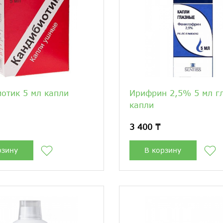
отик 5 мл капли
Ирифрин 2,5% 5 мл г
капли
3 400 ₸
рзину
В корзину