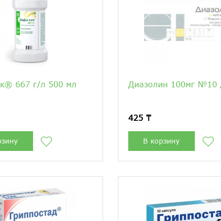
® 667 г/л 500 мл
Диазолин 100мг №10
425 ₸
рзину
В корзину