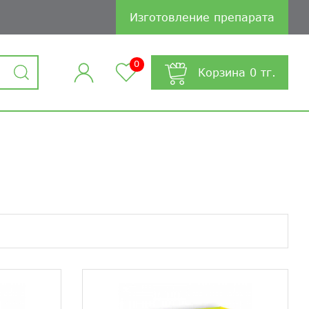
Изготовление препарата
0
Корзина
0
тг.