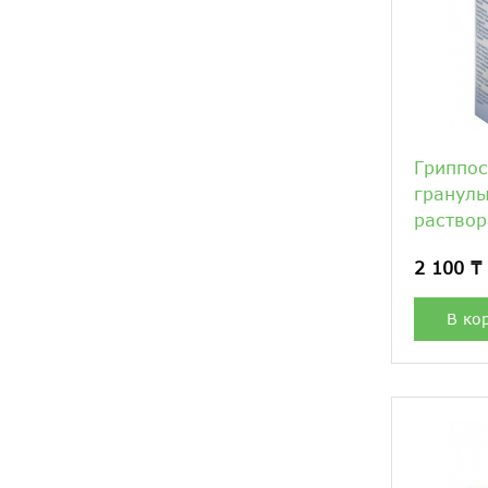
Гриппо
гранулы
раствор
2 100 ₸
В ко