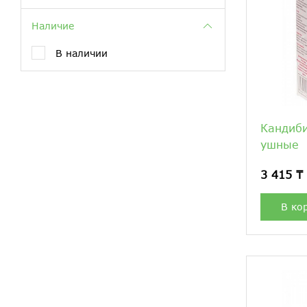
Наличие
В наличии
Кандиби
ушные
3 415 ₸
В ко