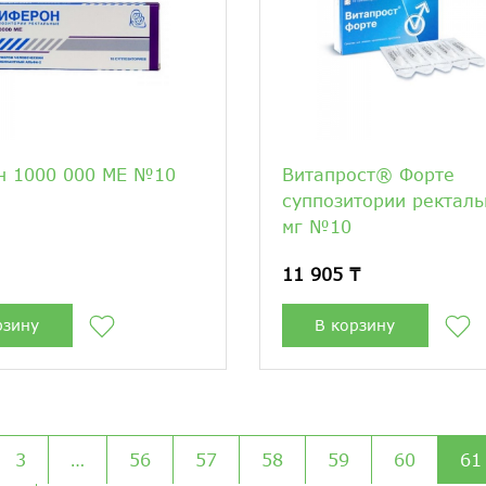
н 1000 000 МЕ №10
Витапрост® Форте
суппозитории ректал
мг №10
11 905 ₸
рзину
В корзину
3
…
56
57
58
59
60
61