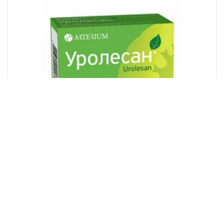
Уролесан® №40
3 280 ₸
В корзину