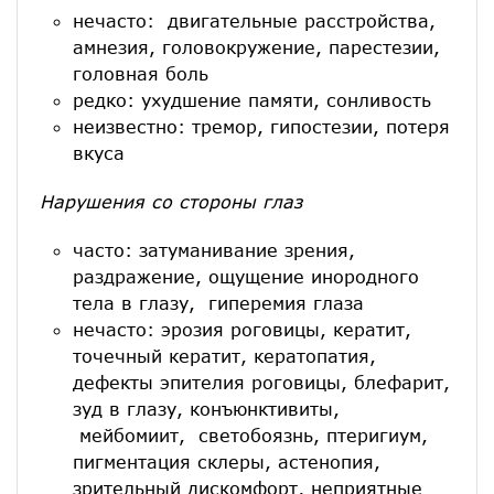
нечасто: двигательные расстройства,
амнезия, головокружение, парестезии,
головная боль
редко: ухудшение памяти, сонливость
неизвестно: тремор, гипостезии, потеря
вкуса
Нарушения со стороны глаз
часто: затуманивание зрения,
раздражение, ощущение инородного
тела в глазу, гиперемия глаза
нечасто: эрозия роговицы, кератит,
точечный кератит, кератопатия,
дефекты эпителия роговицы, блефарит,
зуд в глазу, конъюнктивиты,
мейбомиит, светобоязнь, птеригиум,
пигментация склеры, астенопия,
зрительный дискомфорт, неприятные