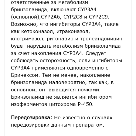
ответственные за метаболизм
бринзоламида, включают CYP3A4
(основной),CYP2A6, CYP2C8 и CYP2C9.
Возможно, что ингибиторы CYP3A4, такие
как кетоконазол, итраконазол,
клотримазол, ритонавир и тролеандомицин
будет нарушать метаболизм бринзоламида
за счет накопления CYP3A4. Следует
соблюдать осторожность, если ингибиторы
CYP3A4 применяются одновременно с
Бринексом. Тем не менее, накопление
бринзоламида маловероятно, так как, в
основном, он выводится почками.
Бринзоламид не является ингибитором
изоферментов цитохрома Р-450.
Передозировка:
Не известно о случаях
передозировки данным препаратом.