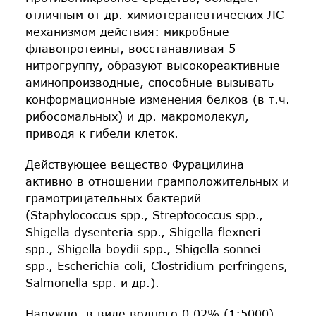
отличным от др. химиотерапевтических ЛС
механизмом действия: микробные
флавопротеины, восстанавливая 5-
нитрогруппу, образуют высокореактивные
аминопроизводные, способные вызывать
конформационные изменения белков (в т.ч.
рибосомальных) и др. макромолекул,
приводя к гибели клеток.
Действующее вещество Фурацилина
активно в отношении грамположительных и
грамотрицательных бактерий
(Staphylococcus spp., Streptococcus spp.,
Shigella dysenteria spp., Shigella flexneri
spp., Shigella boydii spp., Shigella sonnei
spp., Escherichia coli, Clostridium perfringens,
Salmonella spp. и др.).
Наружно, в виде водного 0.02% (1:5000)