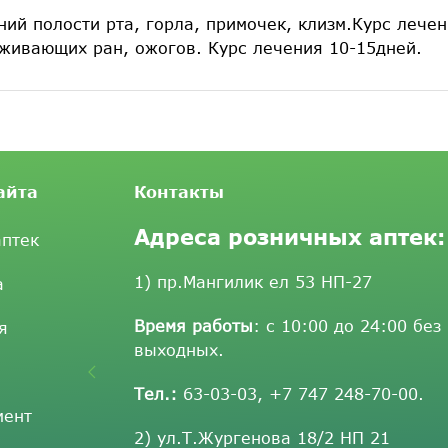
ий полости рта, горла, примочек, клизм.Курс лечен
живающих ран, ожогов. Курс лечения 10-15дней.
айта
Контакты
Адреса розничных аптек:
аптек
1) пр.Мангилик ел 53 НП-27
а
Время работы
: с 10:00 до 24:00 без
я
выходных.
Тел.:
63-03-03
,
+7 747 248-70-00
.
мент
2) ул.Т.Жургенова 18/2 НП 21