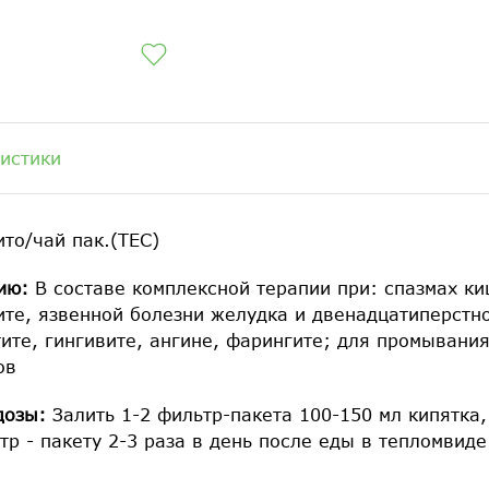
истики
то/чай пак.(ТЕС)
ию:
В составе комплексной терапии при: спазмах ки
рите, язвенной болезни желудка и двенадцатиперст
ите, гингивите, ангине, фарингите; для промывания
ов
дозы:
Залить 1-2 фильтр-пакета 100-150 мл кипятка,
тр - пакету 2-3 раза в день после еды в тепломвиде