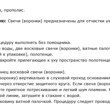
, прополис.
ию:
Свечи (воронки) предназначены для отчистки ух
оцедуру выполнять без помощника.
н воды, две восковые свечи (воронки), ватные пало
 к упаковке), полотенце.
накройте прилегающее к уху пространство полотенц
онец восковой свечи (воронки).
(воронку) вертикально в слуховой проход основани
через отверстие защитного круга. Если свеча (воро
те приятное потрескивание и легкий шум пламени. 
ой линии, затушите в стакане с водой.
ковину ватной палочкой. Процедуру следует провод