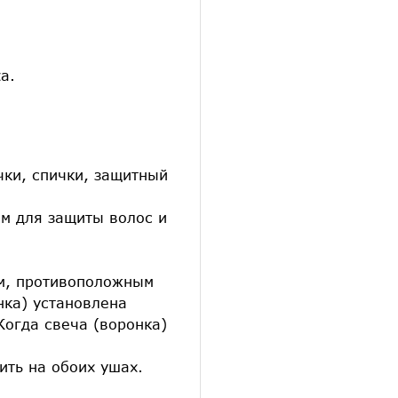
а.
чки, спички, защитный
ем для защиты волос и
ем, противоположным
нка) установлена
Когда свеча (воронка)
ить на обоих ушах.