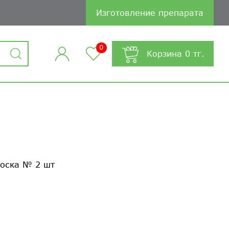
Изготовление препарата
0
Корзина
0
тг.
воска № 2 шт