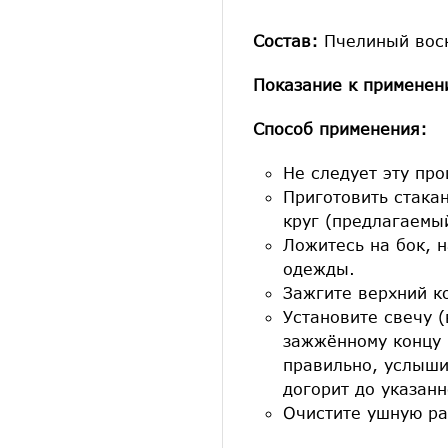
Состав:
Пчелиный воск
Показание к применен
Способ применения:
Не следует эту пр
Приготовить стака
круг (предлагаемый
Ложитесь на бок, 
одежды.
Зажгите верхний к
Установите свечу 
зажжённому концу 
правильно, услыши
догорит до указанн
Очистите ушную ра