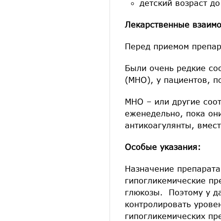
детский возраст до
Лекарственные взаимо
Перед приемом препар
Были очень редкие с
(МНО), у пациентов, 
МНО – или другие соо
еженедельно, пока он
антикоагулянты, вмест
Особые указания:
Назначение препарата
гипогликемические пр
глюкозы. Поэтому у д
контролировать урове
гипогликемических пр