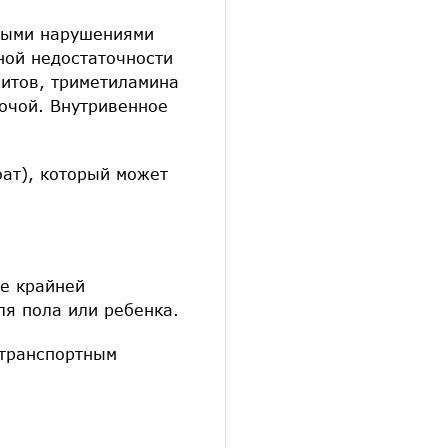
елыми нарушениями
ной недостаточности
итов, триметиламина
очой. Внутривенное
оат), который может
ае крайней
ля пола или ребенка.
 транспортным