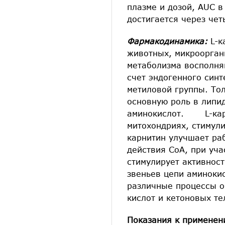
плазме и дозой, AUC в
достигается через чет
Фармакодинамика:
L-к
животных, микроорган
метаболизма восполняю
счет эндогенного синт
метиловой группы. Т
основную роль в липид
аминокислот. L-карни
митохондриях, стимули
карнитин улучшает ра
действия СоА, при уч
стимулирует активнос
звеньев цепи аминокис
различные процессы о
кислот и кетоновых те
Показания к примене