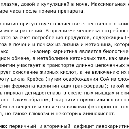
 плазме, дозой и кумуляцией в моче. Максимальная
ыре часа после приема препарата.
арнитин присутствует в качестве естественного ком
измов и растений. В организме человека потребнос
тся за счет потребления продуктов, содержащих L-
еза в печени и почках из лизина и метионина, кото
олько L-изомер карнитина является биологичес
ном обмене, в метаболизме кетоновых тел, как зве
тин участвует в транспорте длинно-цепочечных ж
рует окисление жирных кислот, а не включению их 
боту цикла Кребса (путем освобождения СоА из сло
астии фермента карнитин-ацилтрансферазы); такой 
ть пируват дегидрогеназы в скелетных мышцах и ок
лот. Таким образом, L-карнитин прямо или косвенн
бмена веществ и является важным фактором не тол
л, но также глюкозы и некоторых аминокислот.
нию:
первичный и вторичный дефицит левокарнитин