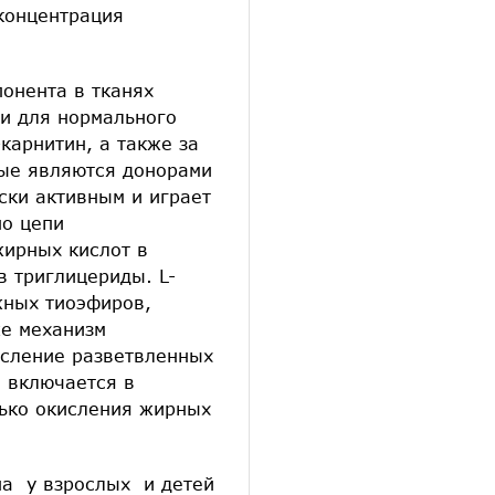
 концентрация
понента в тканях
ти для нормального
карнитин, а также за
рые являются донорами
ки активным и играет
но цепи
ирных кислот в
в триглицериды. L-
жных тиоэфиров,
же механизм
исление разветвленных
о включается в
ько окисления жирных
а у взрослых и детей