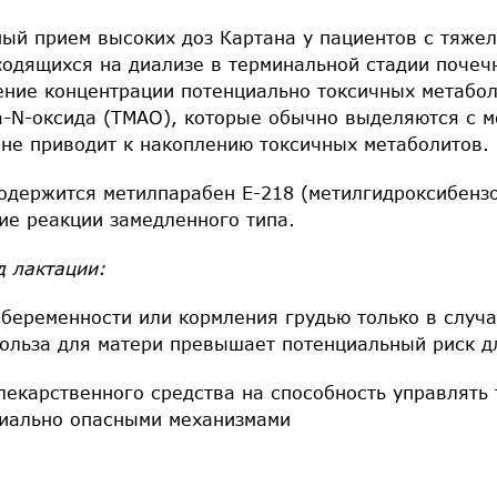
ый прием высоких доз Картана у пациентов с тяж
ходящихся на диализе в терминальной стадии почеч
ние концентрации потенциально токсичных метабол
а-N-оксида (ТМАО), которые обычно выделяются с м
 не приводит к накоплению токсичных метаболитов.
содержится метилпарабен Е-218 (метилгидроксибенз
ие реакции замедленного типа.
д лактации:
 беременности или кормления грудью только в случ
польза для матери превышает потенциальный риск д
лекарственного средства на способность управлять
иально опасными механизмами