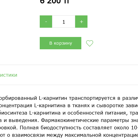
6 200 тг
-
+
В корзину
истики
орбированный L-карнитин транспортируется в разли
онцентрация L-карнитина в тканях и сыворотке зави
иосинтеза L-карнитина и особенностей питания, тра
ма и выведения. Фармакокинетические параметры зн
ровкой. Полная биодоступность составляет около 
ют о взаимосвязи между максимальной концентрацие