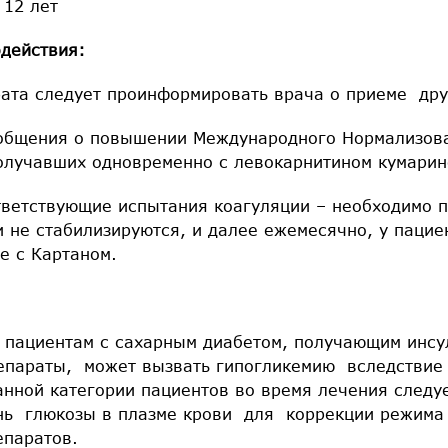
 12 лет
действия:
ата следует проинформировать врача о приеме дру
ообщения о повышении Международного Нормализов
получавших одновременно с левокарнитином кумарин
тветствующие испытания коагуляции – необходимо 
и не стабилизируются, и далее ежемесячно, у паци
е с Картаном.
 пациентам с сахарным диабетом, получающим инс
епараты, может вызвать гипогликемию вследствие
анной категории пациентов во время лечения следу
нь глюкозы в плазме крови для коррекции режима
епаратов.