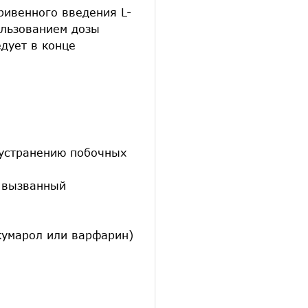
ривенного введения L-
ользованием дозы
едует в конце
 устранению побочных
т вызванный
умарол или варфарин)