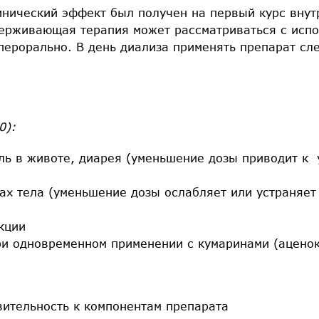
инический эффект был получен на первый курс внут
держивающая терапия может рассматриваться с исп
 перорально. В день диализа применять препарат сл
0):
оль в животе, диарея (уменьшение дозы приводит к
ах тела (уменьшение дозы ослабляет или устраняе
кции
и одновременном применении с кумаринами (аценок
ительность к компонентам препарата