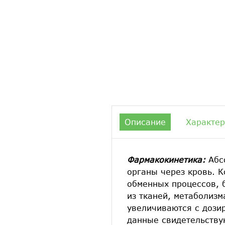
Описание
Характер
Фармакокинетика:
Абс
органы через кровь. К
обменных процессов, б
из тканей, метаболиз
увеличиваются с дози
данные свидетельству