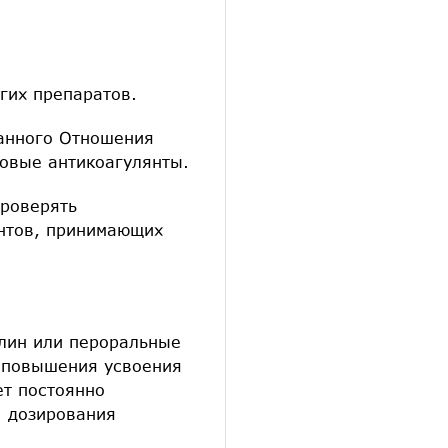
гих препаратов.
анного Отношения
овые антикоагулянты.
проверять
ентов, принимающих
улин или пероральные
 повышения усвоения
ет постоянно
 дозирования