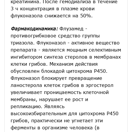
креатинина. После гемодиализа в течение
3 ч концентрация в плазме крови
флуконазола снижается на 50%.
Фармакодинамика:
Флузамед -
противогрибковое средство группы
триазола. Флуконазол - активное вещество
препарата - является мощным селективным
ингибитором синтеза стеролов в мембранах
клетки грибов. Механизм действия
обусловлен блокадой цитохрома Р450.
Флуконазол блокирует превращение
ланостерола клеток грибов в эргостерол
увеличивает проницаемость клеточной
мембраны, нарушает ее рост и
репликацию. Являясь
высокоизбирательным для цитохрома P450
грибов, практически не угнетает эти
ферменты в организме человека (в