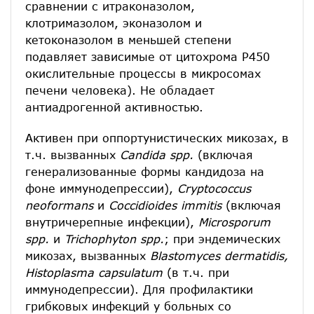
сравнении с итраконазолом,
клотримазолом, эконазолом и
кетоконазолом в меньшей степени
подавляет зависимые от цитохрома P450
окислительные процессы в микросомах
печени человека). Не обладает
антиадрогенной активностью.
Активен при оппортунистических микозах, в
т.ч. вызванных
Candida spp.
(включая
генерализованные формы кандидоза на
фоне иммунодепрессии),
Cryptococcus
neoformans
и
Coccidioides immitis
(включая
внутричерепные инфекции),
Microsporum
spp.
и
Trichophyton spp.
; при эндемических
микозах, вызванных
Blastomyces dermatidis,
Histoplasma capsulatum
(в т.ч. при
иммунодепрессии). Для профилактики
грибковых инфекций у больных со