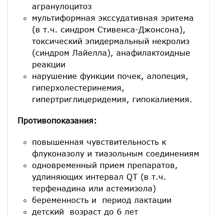
агранулоцитоз
мультиформная экссудативная эритема
(в т.ч. синдром Стивенса-Джонсона),
токсический эпидермальный некролиз
(синдром Лайелла), анафилактоидные
реакции
нарушение функции почек, алопеция,
гиперхолестеринемия,
гипертриглицеридемия, гипокалиемия.
Противопоказания:
повышенная чувствительность к
флуконазолу и тиазольным соединениям
одновременный прием препаратов,
удлиняющих интервал QT (в т.ч.
терфенадина или астемизола)
беременность и период лактации
детский возраст до 6 лет