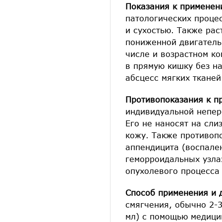
Показания к примене
патологических проце
и сухостью. Также рас
пониженной двигатель
числе и возрастном ко
в прямую кишку без н
абсцесс мягких тканей
Противопоказания к п
индивидуальной непер
Его не наносят на сл
кожу. Также противоп
аппендицита (воспален
геморроидальных узлах
опухолевого процесса
Способ применения и 
смягчения, обычно 2-3
мл) с помощью медицин