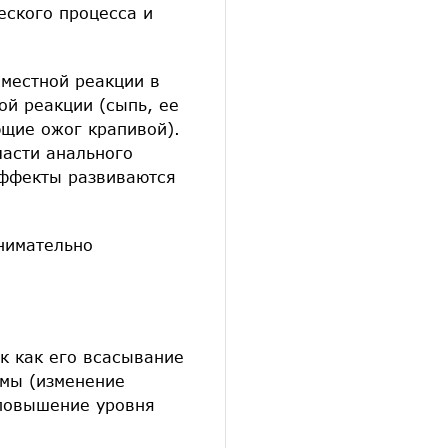
еского процесса и
местной реакции в
ой реакции (сыпь, ее
ющие ожог крапивой).
ласти анального
эффекты развиваются
нимательно
к как его всасывание
омы (изменение
(повышение уровня