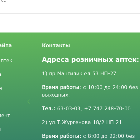
 С.
айта
Контакты
Адреса розничных аптек:
аптек
1) пр.Мангилик ел 53 НП-27
а
Время работы
: с 10:00 до 24:00 без
я
выходных.
Тел.:
63-03-03
,
+7 747 248-70-00
.
мент
2) ул.Т.Жургенова 18/2 НП 21
ы
Время работы:
с 8:00 до 22:00 без