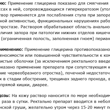
нию:
Применение глицерина показано для смягчения
ссах в ней, сопровождающихся гиперкератозом (уто
твор применяется для послабления стула при запора
ной активностью, функциональных нарушениях рабо
простазе. Раствором обрабатывают область анально
аличия запора при патологии нижних отделов кишечн
 (ограниченная полость, заполненная гноем) периа
рименению:
Применение глицерина противопоказано
еносимости или повышенной чувствительности к ко
изистые оболочки (за исключением ректального вве
оказано применение препарата при сопутствующем 
ие червеобразного отростка), почечной недостаточ
 в стадии обострения, трещинах заднего прохода, 
 прямой кишки, диарее.
дозы:
На кожу раствор наносится по мере необходим
 раза в сутки. Ректально препарат вводится в небо
ской груши, желательно утром через 15-20 минут п