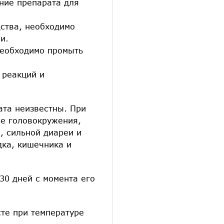
ение препарата для
дства, необходимо
и.
необходимо промыть
 реакций и
ата неизвестны. При
ие головокружения,
, сильной диареи и
дка, кишечника и
30 дней с момента его
сте при температуре