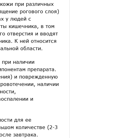
 кожи при различных
лщение рогового слоя)
х у людей с
ты кишечника, в том
го отверстия и вводят
ика. К ней относится
нальной области.
 при наличии
мпонентам препарата.
дения) и поврежденную
кровотечении, наличии
ности,
воспалении и
ости для ее
льшом количестве (2-3
осле завтрака.