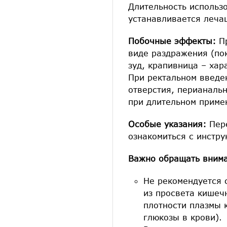
Длительность использ
устанавливается леча
Побочные эффекты:
П
виде раздражения (по
зуд, крапивница – ха
При ректальном введе
отверстия, перианаль
при длительном приме
Особые указания:
Пере
ознакомиться с инстру
Важно обращать внима
Не рекомендуется 
из просвета кишеч
плотности плазмы 
глюкозы в крови).