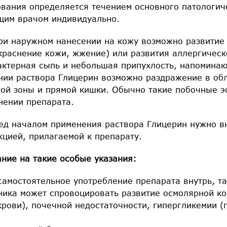
ования определяется течением основного патологич
щим врачом индивидуально.
ри наружном нанесении на кожу возможно развитие 
краснение кожи, жжение) или развития аллергическ
рактерная сыпь и небольшая припухлость, напомина
нии раствора Глицерин возможно раздражение в об
ной зоны и прямой кишки. Обычно такие побочные 
нении препарата.
д началом применения раствора Глицерин нужно в
кцией, прилагаемой к препарату.
ние на такие особые указания:
самостоятельное употребление препарата внутрь, та
ника может спровоцировать развитие осмолярной к
крови), почечной недостаточности, гипергликемии 