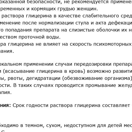
доказанной безопасности, не рекомендуется примен
беременных и кормящих грудью женщин.
 раствора глицерина в качестве слабительного сре
именение после нормализации стула и акта дефекаци
го попадания препарата на слизистые оболочки их 
еством проточной воды.
ра глицерина не влияет на скорость психомоторных
ания.
окальном применении случаи передозировки препар
и (всасывание глицерина в кровь) возможно развит
ы, рвоты, дегидратации (обезвоживание организма)
ости. В таких случаях проводится промывание желу
апия.
ния:
Срок годности раствора глицерина составляет 
ходимо в темном, сухом, недоступном для детей ме