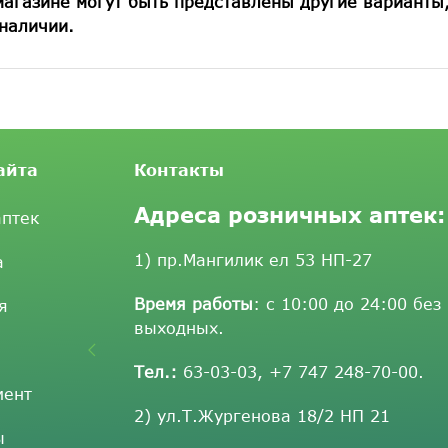
магазине могут быть представлены другие варианты
наличии.
айта
Контакты
Адреса розничных аптек:
аптек
1) пр.Мангилик ел 53 НП-27
а
Время работы
: с 10:00 до 24:00 без
я
выходных.
Тел.:
63-03-03
,
+7 747 248-70-00
.
мент
2) ул.Т.Жургенова 18/2 НП 21
ы