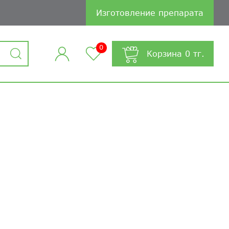
Изготовление препарата
0
Корзина
0
тг.
л