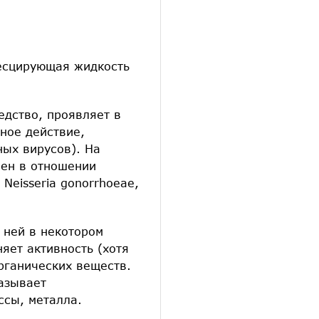
есцирующая жидкость
едство, проявляет в
ное действие,
ых вирусов). На
вен в отношении
Neisseria gonorrhoeae,
 ней в некотором
яет активность (хотя
органических веществ.
азывает
ссы, металла.