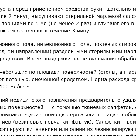
рурга перед применением средства руки тщательно 
ние 2 минут, высушивают стерильной марлевой салфе
 порциями по 5 мл (не менее 2 раз) и втирают его в
ажном состоянии в течение 3 минут.
ионного поля, инъекционного поля, локтевых сгибо
одном направлении) раздельными стерильными мар
редством. Время выдержки после окончания обрабо
небольших по площади поверхностей (столы, аппара
ют ветошью, смоченной средством. Норма расхода с
100 мл/кв.м.
лий медицинского назначения предварительно удал
ных поверхностей — с помощью тканевых салфеток,
омывают водой с помощью ерша или шприца с собл
 мер (резиновые перчатки, фартук). Салфетки, про
фицируют кипячением или одним из дезинфицирующ