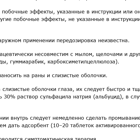
 побочные эффекты, указанные в инструкции или он
угие побочные эффекты, не указанные в инструкции
ружном применении передозировка неизвестна.
ацевтически несовместим с мылом, щелочами и дру
ды, гуммиарабик, карбоксиметилцеллюлоза).
наносить на раны и слизистые оболочки.
 слизистые оболочки глаза, их следует быстро и т
ь 30% раствор сульфацила натрия (альбуцид), в сл
нии внутрь следует немедленно сделать промывани
ем дать адсорбент (10–20 таблеток активированного
оводится симптоматическая терапия.