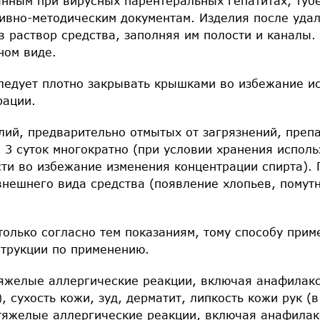
нным при вирусных парентеральных гепатитах, тубе
ивно-методическим документам. Изделия после удал
в раствор средства, заполняя им полости и каналы.
ном виде.
следует плотно закрывать крышками во избежание и
рации.
лий, предварительно отмытых от загрязнений, преп
 3 суток многократно (при условии хранения исполь
сти во избежание изменения концентрации спирта).
нешнего вида средства (появление хлопьев, помутн
олько согласно тем показаниям, тому способу приме
струкции по применению.
яжелые аллергические реакции, включая анафилак
, сухость кожи, зуд, дерматит, липкость кожи рук (в
тяжелые аллергические реакции, включая анафилак