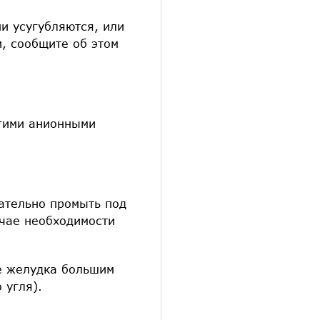
и усугубляются, или
, сообщите об этом
гими анионными
щательно промыть под
учае необходимости
е желудка большим
 угля).