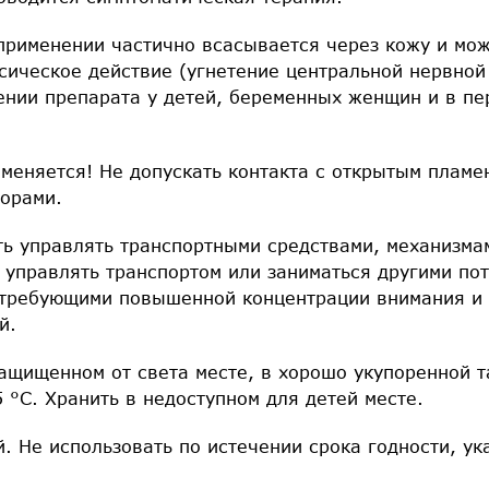
применении частично всасывается через кожу и мож
сическое действие (угнетение центральной нервной
ении препарата у детей, беременных женщин и в пе
аменяется! Не допускать контакта с открытым плам
орами.
ть управлять транспортными средствами, механизма
ь управлять транспортом или заниматься другими п
 требующими повышенной концентрации внимания и
й.
ащищенном от света месте, в хорошо укупоренной т
5 °С. Хранить в недоступном для детей месте.
й. Не использовать по истечении срока годности, ук