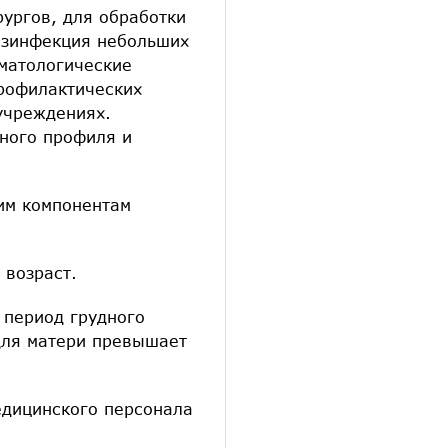
рургов, для обработки
езинфекция небольших
матологические
профилактических
учреждениях.
ного профиля и
им компонентам
 возраст.
 период грудного
для матери превышает
едицинского персонала