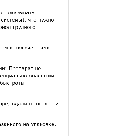
ет оказывать
 системы), что нужно
риод грудного
енем и включенными
ми: Препарат не
отенциально опасными
 быстроты
аре, вдали от огня при
азанного на упаковке.