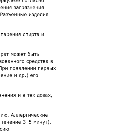
ркулезе согласно
ения загрязнения
 Разъемные изделия
спарения спирта и
арат может быть
зованного средства в
 При появлении первых
ение и др.) его
нения и в тех дозах,
сию. Аллергические
 течение 3–5 минут),
сию.