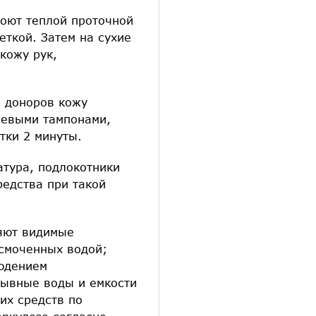
моют теплой проточной
ткой. Затем на сухие
 кожу рук,
в доноров кожу
левыми тампонами,
тки 2 минуты.
тура, подлокотники
редства при такой
яют видимые
 смоченных водой;
юдением
мывные воды и емкости
их средств по