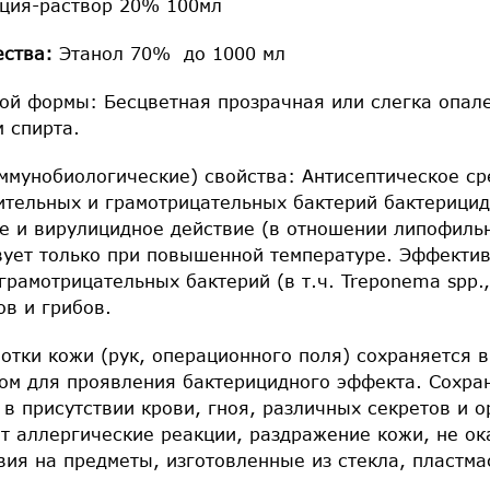
нция-раствор 20% 100мл
ества:
Этанол 70% до 1000 мл
ой формы: Бесцветная прозрачная или слегка опал
 спирта.
ммунобиологические) свойства: Антисептическое ср
тельных и грамотрицательных бактерий бактерицид
е и вирулицидное действие (в отношении липофильн
вует только при повышенной температуре. Эффекти
рамотрицательных бактерий (в т.ч. Treponema spp., 
ов и грибов.
отки кожи (рук, операционного поля) сохраняется в
ом для проявления бактерицидного эффекта. Сохран
в присутствии крови, гноя, различных секретов и 
т аллергические реакции, раздражение кожи, не ок
ия на предметы, изготовленные из стекла, пластма