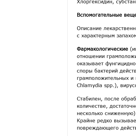
Хлоргексидин, субста
Вспомогательные вещ
Описание лекарственн
с характерным запахом
Фармакологические
(и
отношении грамположи
оказывает фунгицидно
споры бактерий дейст
грамположительных и г
Chlamydia spp.), вирус
Стабилен, после обраб
количестве, достаточн
несколько сниженную) 
Крайне редко вызывае
повреждающего действ