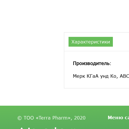
Характеристики
Производитель
:
Мерк КГаА унд Ко, АВ
Меню с
© ТОО «Terra Pharm», 2020