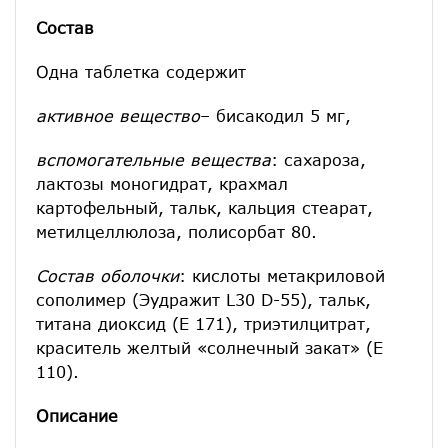
Состав
Одна таблетка содержит
активное вещество
– бисакодил 5 мг,
вспомогательные вещества
: сахароза,
лактозы моногидрат, крахмал
картофельный, тальк, кальция стеарат,
метилцеллюлоза, полисорбат 80.
Состав оболочки
: кислоты метакриловой
сополимер (Эудражит L
30 D-55), тальк,
титана диоксид (Е 171), триэтилцитрат,
краситель желтый «солнечный закат» (Е
110).
Описание