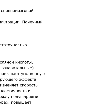
з спинномозговой
ильтрации. Почечный
статочностью.
сляной кислоты.
(познавательные)
е повышает умственную
ирующего эффекта.
изменяет скорость
пластичность и
между полушариями
турах, повышает