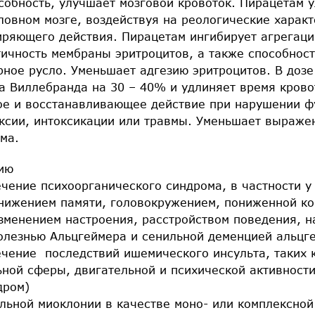
собность, улучшает мозговой кровоток. Пирацетам 
овном мозге, воздействуя на реологические характ
ряющего действия. Пирацетам ингибирует агрегаци
тичность мембраны эритроцитов, а также способност
ное русло. Уменьшает адгезию эритроцитов. В дозе
а Виллебранда на 30 – 40% и удлиняет время крово
ое и восстанавливающее действие при нарушении ф
оксии, интоксикации или травмы. Уменьшает выражен
ма.
ию
ечение психоорганического синдрома, в частности у
ижением памяти, головокружением, пониженной ко
изменением настроения, расстройством поведения, н
болезнью Альцгеймера и сенильной деменцией альцг
ечение последствий ишемического инсульта, таких 
ной сферы, двигательной и психической активности
дром)
льной миоклонии в качестве моно- или комплексной