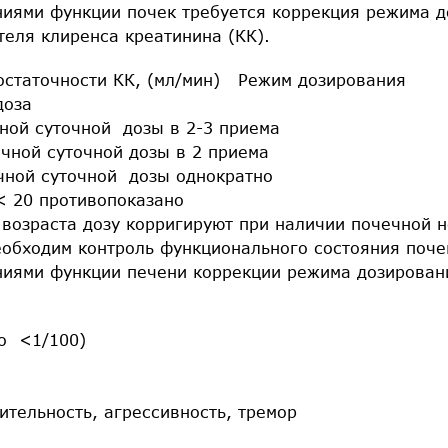
ниями функции почек требуется коррекция режима д
теля клиренса креатинина (КК).
остаточности КК, (мл/мин) Режим дозирования
доза
чной суточной дозы в 2-3 приема
чной суточной дозы в 2 приема
чной суточной дозы однократно
< 20 противопоказано
возраста дозу корригируют при наличии почечной н
еобходим контроль функционального состояния поче
ниями функции печени коррекции режима дозировани
до <1/100)
ительность, агрессивность, тремор