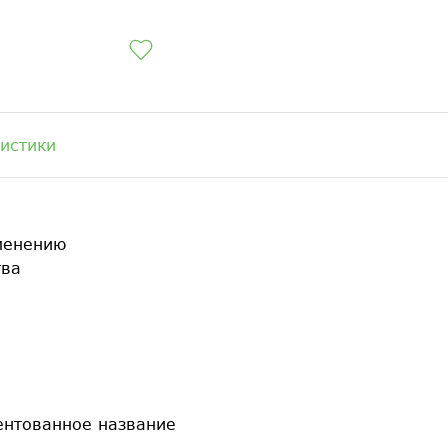
истики
менению
тва
ентованное название