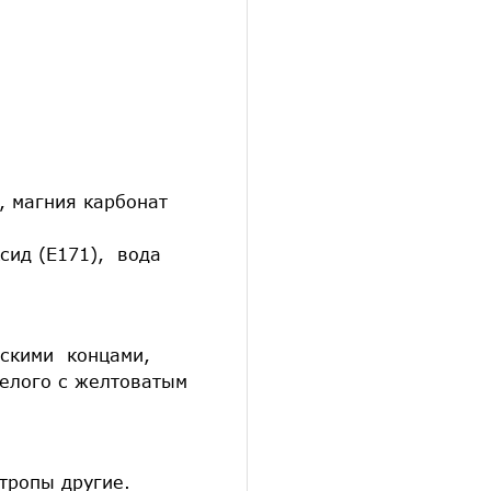
, магния карбонат
сид (Е171), вода
скими концами,
белого с желтоватым
тропы другие.