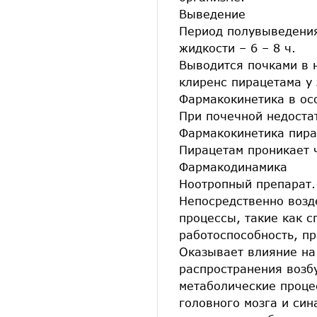
Выведение
Период полувыведения 
жидкости – 6 – 8 ч.
Выводится почками в 
клиренс пирацетама у
Фармакокинетика в ос
При почечной недоста
Фармакокинетика пира
Пирацетам проникает 
Фармакодинамика
Ноотропный препарат.
Непосредственно возд
процессы, такие как с
работоспособность, п
Оказывает влияние на
распространения возб
метаболические проце
головного мозга и си