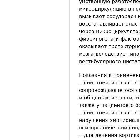
умственную работоспо
микроциркуляцию в гол
вызывает сосудорасши
восстанавливает элас
через микроциркулятор
фибриногена и фактор
оказывает протекторн
мозга вследствие гип
вестибулярного нистаг
Показания к применен
– симптоматическое л
сопровождающегося сн
и общей активности, 
также у пациентов с 
– симптоматическое л
нарушения эмоциональ
психорганический син
– для лечения кортика