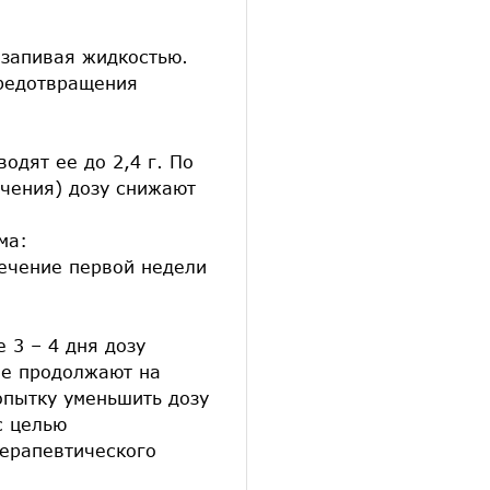
 запивая жидкостью.
предотвращения
одят ее до 2,4 г. По
ечения) дозу снижают
ма:
течение первой недели
 3 – 4 дня дозу
ие продолжают на
опытку уменьшить дозу
с целью
терапевтического