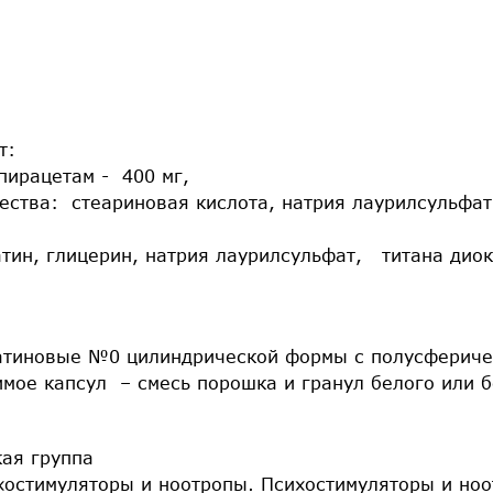
т:
пирацетам - 400 мг,
ства: стеариновая кислота, натрия лаурилсульфат
атин, глицерин, натрия лаурилсульфат, титана диок
атиновые №0 цилиндрической формы с полусфериче
имое капсул – смесь порошка и гранул белого или 
ая группа
хостимуляторы и ноотропы. Психостимуляторы и ноо