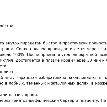
ойства
та внутрь пирацетам быстро и практически полност
ракта, Cmax в плазме крови достигается через 1 ч
 около 100%. После приема внутрь однократной дозы
мкг/мл, достигается в плазме крови через 30 мин и ч
сти.
болизм
,6 л/кг. Пирацетам избирательно накапливается в т
но в лобных, теменных и затылочных долях, в мозж
ками плазмы крови.
через гематоэнцефалический барьер и плаценту. Не