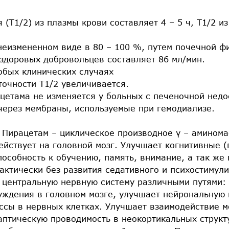
(T1/2) из плазмы крови составляет 4 – 5 ч, T1/2 и
неизмененном виде в 80 – 100 %, путем почечной ф
 здоровых добровольцев составляет 86 мл/мин.
обых клинических случаях
точности T1/2 увеличивается.
цетама не изменяется у больных с печеночной недо
через мембраны, используемые при гемодиализе.
 Пирацетам – циклическое производное γ – аминома
ействует на головной мозг. Улучшает когнитивные 
пособность к обучению, память, внимание, а так ж
рактически без развития седативного и психостимул
 центральную нервную систему различными путями: 
уждения в головном мозге, улучшает нейрональную 
ссы в нервных клетках. Улучшает взаимодействие 
наптическую проводимость в неокортикальных струк