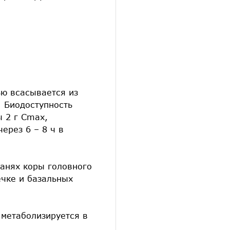
ью всасывается из
. Биодоступность
 2 г Cmax,
ерез 6 – 8 ч в
канях коры головного
ечке и базальных
 метаболизируется в