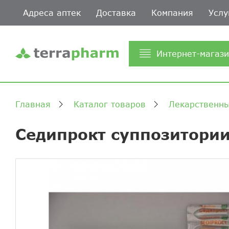
Адреса аптек
Доставка
Компания
Услу
Интернет-магаз
Главная
Каталог товаров
Лекарственны
Седипрокт суппозитори