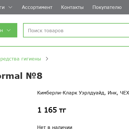
ги
Ассортимент
Контакты
Покупателю
ин
средства гигиены
ormal №8
Кимберли-Кларк Уэрлдуайд, Инк, ЧЕ
1 165 тг
Нет в наличии