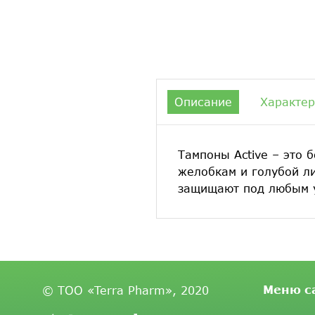
Описание
Характер
Тампоны Active – это
желобкам и голубой л
защищают под любым у
Меню с
© ТОО «Terra Pharm», 2020