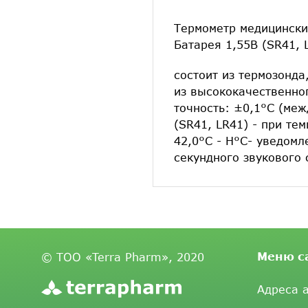
Термометр медицинский
Батарея 1,55В (SR41, 
состоит из термозонда
из высококачественног
точность: ±0,1°С (межд
(SR41, LR41) - при те
42,0°С - Н°С- уведомл
секундного звукового
Меню с
© ТОО «Terra Pharm», 2020
Адреса 