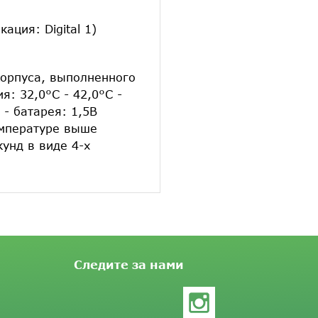
ция: Digital 1)
корпуса, выполненного
: 32,0°С - 42,0°С -
 - батарея: 1,5В
емпературе выше
унд в виде 4-х
Следите за нами