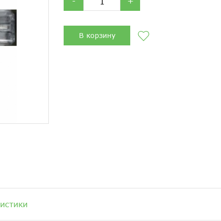
-
+
В корзину
истики