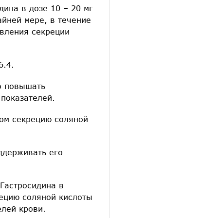
ина в дозе 10 – 20 мг
айней мере, в течение
авления секреции
6.4.
о повышать
 показателей.
ном секрецию соляной
ддерживать его
Гастросидина в
ецию соляной кислоты
елей крови.