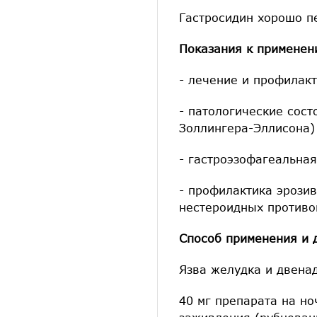
Гастросидин хорошо п
Показания к применен
- лечение и профилак
- патологические сос
Золлингера-Эллисона)
- гастроэзофагеальна
- профилактика эрози
нестероидных противо
Способ применения и 
Язва желудка и двена
40 мг препарата на но