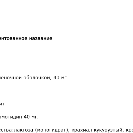
ентованное название
леночной оболочкой, 40 мг
ит
амотидин 40 мг,
ства:лактоза (моногидрат), крахмал кукурузный, кр