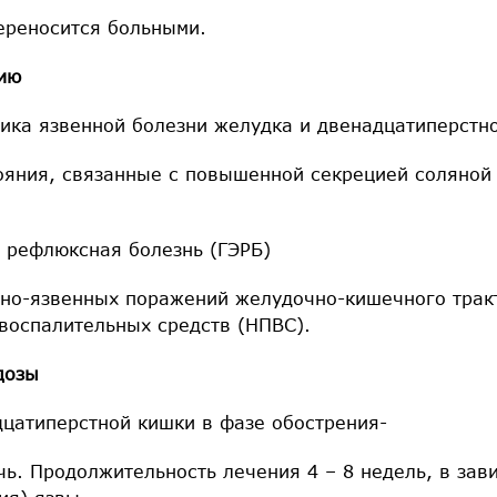
ереносится больными.
ию
тика язвенной болезни желудка и двенадцатиперстн
тояния, связанные с повышенной секрецией соляной
я рефлюксная болезнь (ГЭРБ)
вно-язвенных поражений желудочно-кишечного трак
воспалительных средств (НПВС).
дозы
дцатиперстной кишки в фазе обострения-
чь. Продолжительность лечения 4 – 8 недель, в зав