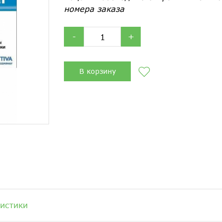
номера заказа
-
+
В корзину
истики