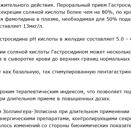
жительного действия. Пероральный прием Гастросид
секреции соляной кислоты более чем на 80%, по кр
ия фамотидина в плазме, необходимая для 50% под
ставляет 13мкг/л.
стросидина рН кислоты в желудке составляет 5.0 – 
ии соляной кислоты Гастросидином может нескольк
а в сыворотке крови до верхних границ нормальных
т как базальную, так стимулированную пентагастри
роким терапевтическим индексом, что позволяет по
ри длительном приеме в повышенных дозах.
м Золлингера-Эллисона при длительном применении 
инергическими препаратами, контролирующими секр
алось изменений со стороны биохимических показат