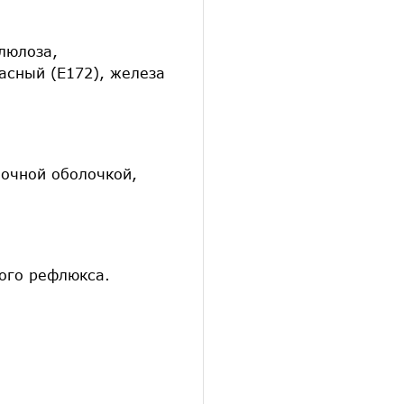
люлоза,
асный (Е172), железа
ночной оболочкой,
ого рефлюкса.