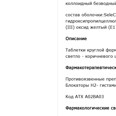
коллоидный безводный
состав оболочки:Sele
гидроксипропилцеллюло
(III) оксид желтый (Е1
Описание
Таблетки круглой фор
светло - коричневого 
Фармакотерапевтическ
Противоязвенные преп
Блокаторы Н2- гистам
Код АТX А02ВА03
Фармакологические св