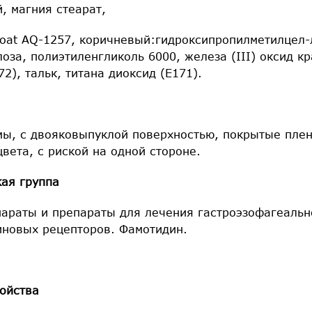
, магния стеарат,
Coat AQ-1257, коричневый:гидроксипропилметилцел-
за, полиэтиленгликоль 6000, железа (III) оксид кр
72), тальк, титана диоксид (Е171).
мы, с двояковыпуклой поверхностью, покрытые пле
цвета, с риской на одной стороне.
ая группа
араты и препараты для лечения гастроэзофагеальн
иновых рецепторов. Фамотидин.
ойства