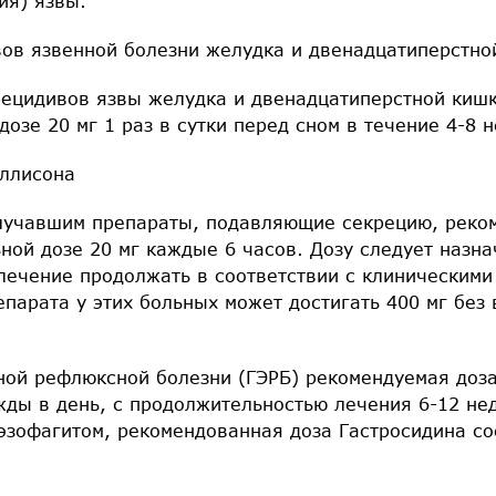
ия) язвы.
ов язвенной болезни желудка и двенадцатиперстно
ецидивов язвы желудка и двенадцатиперстной киш
дозе 20 мг 1 раз в сутки перед сном в течение 4-8 н
ллисона
лучавшим препараты, подавляющие секрецию, реко
ной дозе 20 мг каждые 6 часов. Дозу следует назна
лечение продолжать в соответствии с клиническими
епарата у этих больных может достигать 400 мг без
ной рефлюксной болезни (ГЭРБ) рекомендуемая доз
ды в день, с продолжительностью лечения 6-12 нед
эзофагитом, рекомендованная доза Гастросидина сос