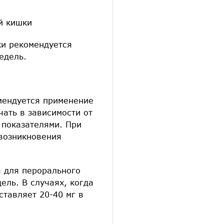
й кишки
ки рекомендуется
едель.
мендуется применение
чать в зависимости от
 показателями. При
 возникновения
а для перорального
ель. В случаях, когда
тавляет 20-40 мг в