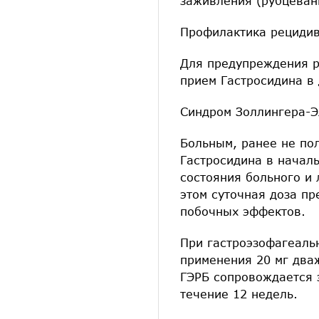
заживления (рубцеван
Профилактика рецидив
Для предупреждения р
прием Гастросидина в 
Синдром Золлингера-Э
Больным, ранее не по
Гастросидина в началь
состояния больного и 
этом суточная доза пр
побочных эффектов.
При гастроэзофагеаль
применения 20 мг дваж
ГЭРБ сопровождается 
течение 12 недель.