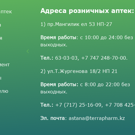
Адреса розничных аптек:
аптек
1) пр.Мангилик ел 53 НП-27
а
Время работы
: с 10:00 до 24:00 без
я
выходных.
Тел.:
63-03-03
,
+7 747 248-70-00
.
мент
2) ул.Т.Жургенова 18/2 НП 21
ы
Время работы:
с 8:00 до 22:00 без
елю
выходных.
Тел.:
+7 (717) 25-16-09
,
+7 708 425
Эл. почта
:
astana@terrapharm.kz