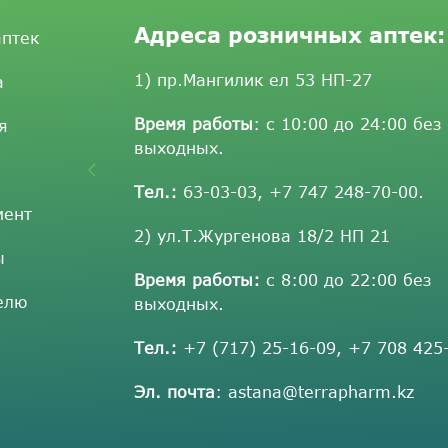
Адреса розничных аптек:
аптек
1) пр.Мангилик ел 53 НП-27
а
Время работы
: с 10:00 до 24:00 без
я
выходных.
Тел.:
63-03-03
,
+7 747 248-70-00
.
мент
2) ул.Т.Жургенова 18/2 НП 21
ы
Время работы:
с 8:00 до 22:00 без
елю
выходных.
Тел.:
+7 (717) 25-16-09
,
+7 708 425
Эл. почта
:
astana@terrapharm.kz