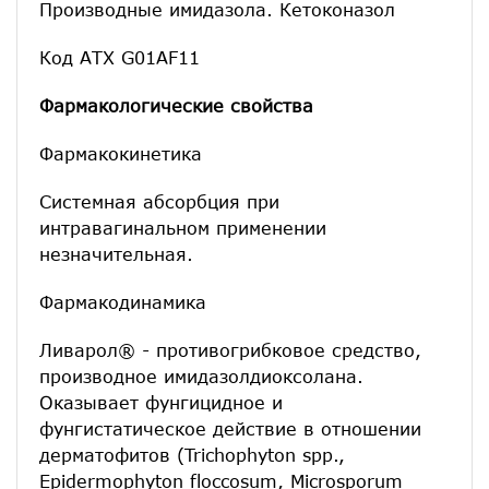
Производные имидазола. Кетоконазол
Код АТХ G01AF11
Фармакологические свойства
Фармакокинетика
Системная абсорбция при
интравагинальном применении
незначительная.
Фармакодинамика
Ливарол® - противогрибковое средство,
производное имидазолдиоксолана.
Оказывает фунгицидное и
фунгистатическое действие в отношении
дерматофитов (Trichophyton spp.,
Epidermophyton floccosum, Microsporum