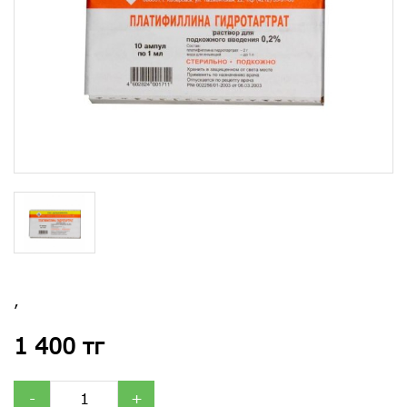
,
1 400 тг
-
+