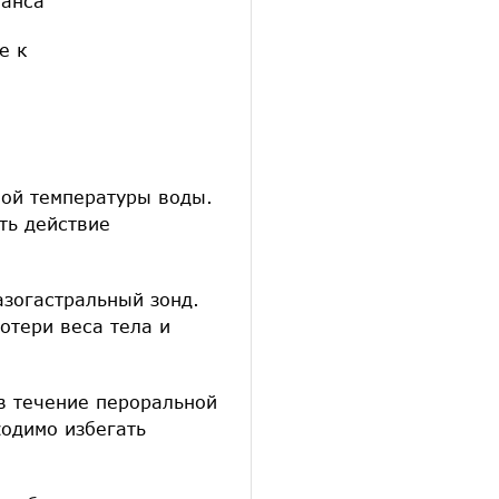
ланса
е к
ной температуры воды.
ть действие
азогастральный зонд.
отери веса тела и
в течение пероральной
ходимо избегать