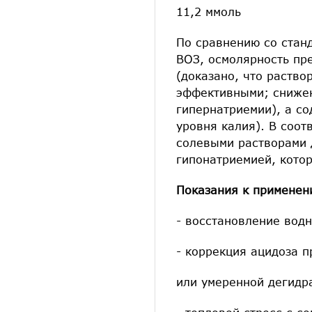
11,2 ммоль
По сравнению со стан
ВОЗ, осмолярность пр
(доказано, что раств
эффективными; снижен
гипернатриемии), а с
уровня калия). В соо
солевыми растворами 
гипонатриемией, кото
Показания к применен
- восстановление вод
- коррекция ацидоза п
или умеренной дегидра