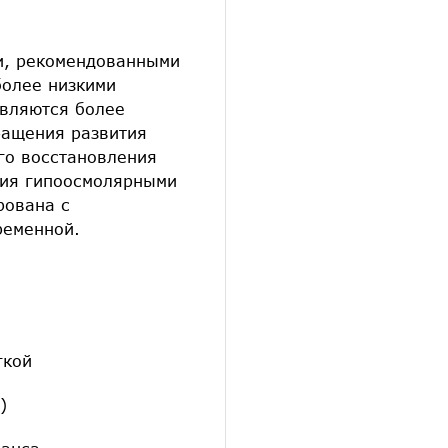
и, рекомендованными
более низкими
являются более
ращения развития
го восстановления
пия гипоосмолярными
рована с
ременной.
гкой
)