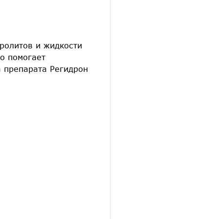
тролитов и жидкости
то помогает
а препарата Регидрон