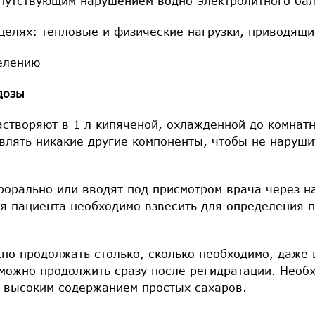
сопутствующим нарушением водно-электролитного ба
целях: тепловые и физические нагрузки, приводящи
елению
дозы
астворяют в 1 л кипяченой, охлажденной до комнат
влять никакие другие компоненты, чтобы не наруши
рорально или вводят под присмотром врача через н
я пациента необходимо взвесить для определения п
но продолжать столько, сколько необходимо, даже 
 можно продолжить сразу после регидратации. Необ
 высоким содержанием простых сахаров.