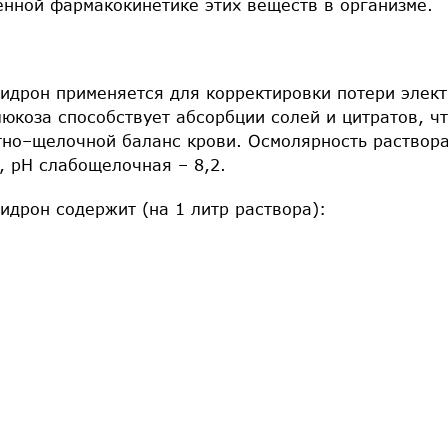
енной фармакокинетике этих веществ в организме.
гидрон применяется для корректировки потери элек
люкоза способствует абсорбции солей и цитратов, ч
тно–щелочной баланс крови. Осмолярность раствор
, рH слабощелочная – 8,2.
идрон содержит (на 1 литр раствора):