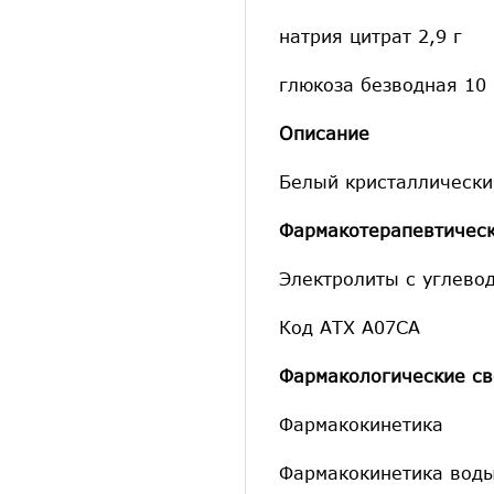
натрия цитрат 2,9 г
глюкоза безводная 10 
Описание
Белый кристаллически
Фармакотерапевтическ
Электролиты с углево
Код АТХ А07СА
Фармакологические св
Фармакокинетика
Фармакокинетика воды