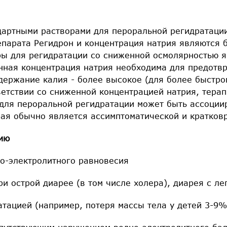
дартными растворами для пероральной регидратаци
епарата Регидрон и концентрация натрия являются 
оры для регидратации со сниженной осмолярностью 
ная концентрация натрия необходима для предотв
одержание калия - более высокое (для более быстро
тветствии со сниженной концентрацией натрия, тера
для пероральной регидратации может быть ассоции
рая обычно является ассимптоматической и кратков
ию
но-электролитного равновесия
ри острой диарее (в том числе холера), диарея с ле
тацией (например, потеря массы тела у детей 3-9%