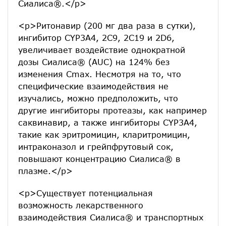
Сиалиса®.</p>
<p>Ритонавир (200 мг два раза в сутки),
ингибитор CYP3А4, 2С9, 2С19 и 2D6,
увеличивает воздействие однократной
дозы Сиалиса® (AUC) на 124% без
изменения Сmax. Несмотря на то, что
специфические взаимодействия не
изучались, можно предположить, что
другие ингибиторы протеазы, как например
саквинавир, а также ингибиторы CYP3А4,
такие как эритромицин, кларитромицин,
интраконазол и грейпфрутовый сок,
повышают концентрацию Сиалиса® в
плазме.</p>
<p>Существует потенциальная
возможность лекарственного
взаимодействия Сиалиса® и транспортных