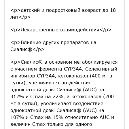
<p>детский и подростковый возраст до 18
лет</p>
<p>Лекарственные взаимодействия</p>
<p>Влияние других препаратов на
Сиалис®</p>
<p>Сиалис® в основном метаболизируется
с участием фермента CYP3А4. Селективный
ингибитор CYP3А4, кетоконазол (400 мг в
сутки), увеличивает воздействие
однократной дозы Сиалиса® (AUC) на
312% и Сmax на 22%, а кетоконазол (200
мг в сутки), увеличивает воздействие
однократной дозы Сиалиса® (AUC) на
107% и Сmax на 15% относительно AUC и
величин Сmax только для одного