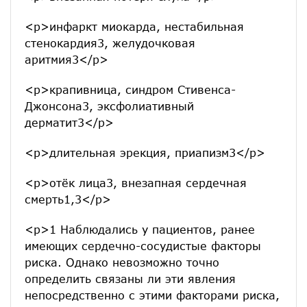
<p>инфаркт миокарда, нестабильная
стенокардия3, желудочковая
аритмия3</p>
<p>крапивница, синдром Стивенса-
Джонсона3, эксфолиативный
дерматит3</p>
<p>длительная эрекция, приапизм3</p>
<p>отёк лица3, внезапная сердечная
смерть1,3</p>
<p>1 Наблюдались у пациентов, ранее
имеющих сердечно-сосудистые факторы
риска. Однако невозможно точно
определить связаны ли эти явления
непосредственно с этими факторами риска,