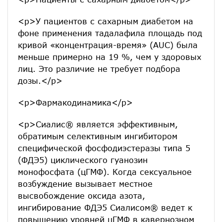
<p>У пациентов с сахарным диабетом на
фоне применения тадалафила площадь под
кривой «концентрация-время» (AUC) была
меньше примерно на 19 %, чем у здоровых
лиц. Это различие не требует подбора
дозы.</p>
<p>Фармакодинамика</p>
<p>Сиалис® является эффективным,
обратимым селективным ингибитором
специфической фосфодиэстеразы типа 5
(ФДЭ5) циклического гуанозин
монофосфата (цГМФ). Когда сексуальное
возбуждение вызывает местное
высвобождение оксида азота,
ингибирование ФДЭ5 Сиалисом® ведет к
повышению уровней цГМФ в кавернозном