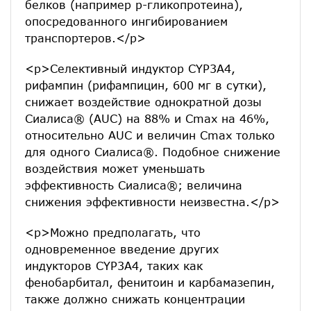
белков (например р-гликопротеина),
опосредованного ингибированием
транспортеров.</p>
<p>Селективный индуктор CYP3А4,
рифампин (рифампицин, 600 мг в сутки),
снижает воздействие однократной дозы
Сиалиса® (AUC) на 88% и Сmax на 46%,
относительно AUC и величин Сmax только
для одного Сиалиса®. Подобное снижение
воздействия может уменьшать
эффективность Сиалиса®; величина
снижения эффективности неизвестна.</p>
<p>Можно предполагать, что
одновременное введение других
индукторов CYP3А4, таких как
фенобарбитал, фенитоин и карбамазепин,
также должно снижать концентрации