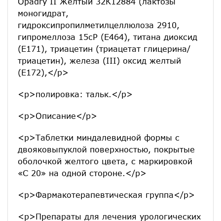
Opadry II Желтый 32К12884 (лактозы
моногидрат,
гидроксипропилметилцеллюлоза 2910,
гипромеллоза 15сР (Е464), титана диоксид
(Е171), триацетин (триацетат глицерина/
триацетин), железа (III) оксид желтый
(Е172),</p>
<p>полировка: тальк.</p>
<p>Описание</p>
<p>Таблетки миндалевидной формы с
двояковыпуклой поверхностью, покрытые
оболочкой желтого цвета, с маркировкой
«С 20» на одной стороне.</p>
<p>Фармакотерапевтическая группа</p>
<p>Препараты для лечения урологических