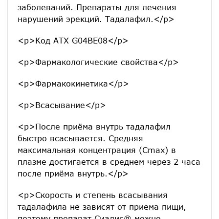
заболеваний. Препараты для лечения
нарушений эрекций. Тадалафил.</p>
<p>Код АТХ G04BE08</p>
<p>Фармакологические свойства</p>
<p>Фармакокинетика</p>
<p>Всасывание</p>
<p>После приёма внутрь тадалафил
быстро всасывается. Средняя
максимальная концентрация (Сmax) в
плазме достигается в среднем через 2 часа
после приёма внутрь.</p>
<p>Скорость и степень всасывания
тадалафила не зависят от приема пищи,
поэтому препарат Сиалис® можно