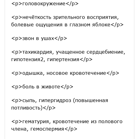
<p>головокружение</p>
<p>нечёткость зрительного восприятия,
болевые ощущения в глазном яблоке</p>
<p>звон в ушах</p>
<p>тахикардия, учащенное сердцебиение,
гипотензия2, гипертензия</p>
<p>одышка, носовое кровотечение</p>
<p>боль в животе</p>
<p>сыпь, гипергидроз (повышенная
потливость)</p>
<p>гематурия, кровотечение из полового
члена, гемоспермия</p>