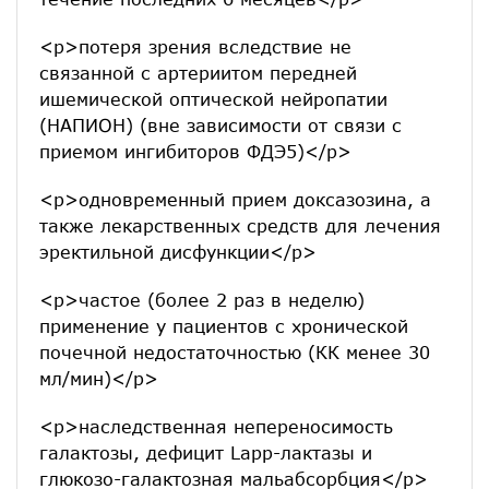
<p>потеря зрения вследствие не
связанной с артериитом передней
ишемической оптической нейропатии
(НАПИОН) (вне зависимости от связи с
приемом ингибиторов ФДЭ5)</p>
<p>одновременный прием доксазозина, а
также лекарственных средств для лечения
эректильной дисфункции</p>
<p>частое (более 2 раз в неделю)
применение у пациентов с хронической
почечной недостаточностью (КК менее 30
мл/мин)</p>
<p>наследственная непереносимость
галактозы, дефицит Lapp-лактазы и
глюкозо-галактозная мальабсорбция</p>