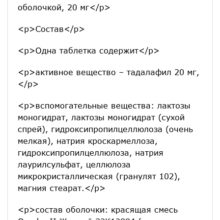
оболочкой, 20 мг</p>
<p>Состав</p>
<p>Одна таблетка содержит</p>
<p>активное вещество – тадалафил 20 мг,
</p>
<p>вспомогательные вещества: лактозы
моногидрат, лактозы моногидрат (сухой
спрей), гидроксипропилцеллюлоза (очень
мелкая), натрия кроскармеллоза,
гидроксипропилцеллюлоза, натрия
лаурилсульфат, целлюлоза
микрокристаллическая (гранулят 102),
магния стеарат.</p>
<p>состав оболочки: красящая смесь