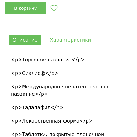
В корзину
Описание
Характеристики
<p>Торговое название</p>
<p>Сиалис®</p>
<p>Международное непатентованное
название</p>
<p>Тадалафил</p>
<p>Лекарственная форма</p>
<p>Таблетки, покрытые пленочной