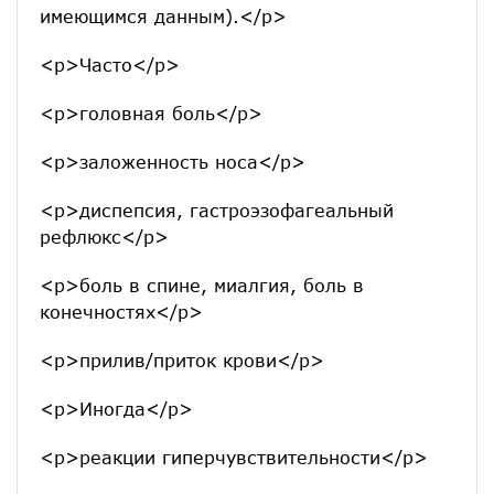
имеющимся данным).</p>
<p>Часто</p>
<p>головная боль</p>
<p>заложенность носа</p>
<p>диспепсия, гастроэзофагеальный
рефлюкс</p>
<p>боль в спине, миалгия, боль в
конечностях</p>
<p>прилив/приток крови</p>
<p>Иногда</p>
<p>реакции гиперчувствительности</p>