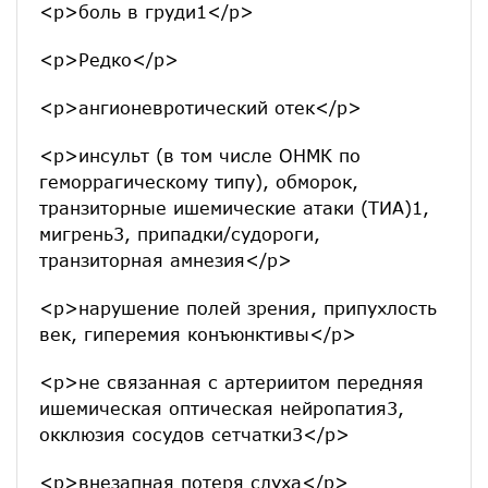
<p>боль в груди1</p>
<p>Редко</p>
<p>ангионевротический отек</p>
<p>инсульт (в том числе ОНМК по
геморрагическому типу), обморок,
транзиторные ишемические атаки (ТИА)1,
мигрень3, припадки/судороги,
транзиторная амнезия</p>
<p>нарушение полей зрения, припухлость
век, гиперемия конъюнктивы</p>
<p>не связанная с артериитом передняя
ишемическая оптическая нейропатия3,
окклюзия сосудов сетчатки3</p>
<p>внезапная потеря слуха</p>