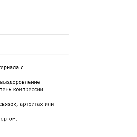
териала с
 выздоровление.
епень компрессии
вязок, артритах или
портом.