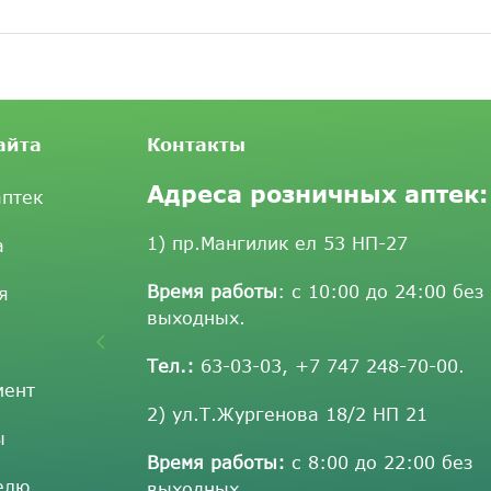
айта
Контакты
Адреса розничных аптек:
аптек
1) пр.Мангилик ел 53 НП-27
а
Время работы
: с 10:00 до 24:00 без
я
выходных.
Тел.:
63-03-03
,
+7 747 248-70-00
.
мент
2) ул.Т.Жургенова 18/2 НП 21
ы
Время работы:
с 8:00 до 22:00 без
елю
выходных.