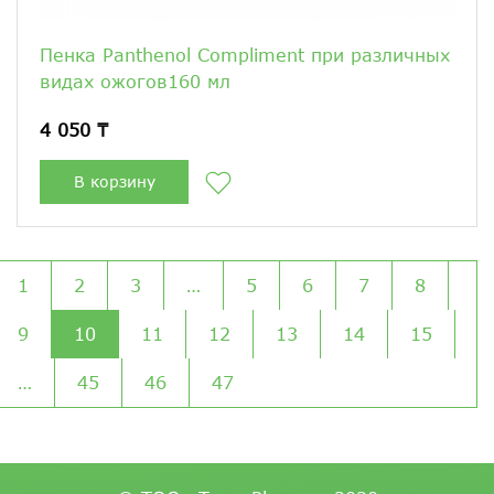
Пенка Panthenol Compliment при различных
видах ожогов160 мл
4 050 ₸
В корзину
1
2
3
…
5
6
7
8
9
10
11
12
13
14
15
…
45
46
47