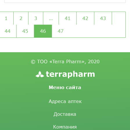
1
2
3
…
41
42
43
44
45
46
47
© ТОО «Terra Pharm», 2020
Меню сайта
Адреса аптек
Доставка
Компания