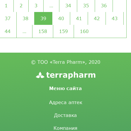
1
2
3
…
34
35
36
37
38
39
40
41
42
43
44
…
158
159
160
© ТОО «Terra Pharm», 2020
Меню сайта
Адреса аптек
Доставка
Компания