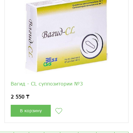
Вагид - СL суппозитории №3
2 550 ₸
В корзину