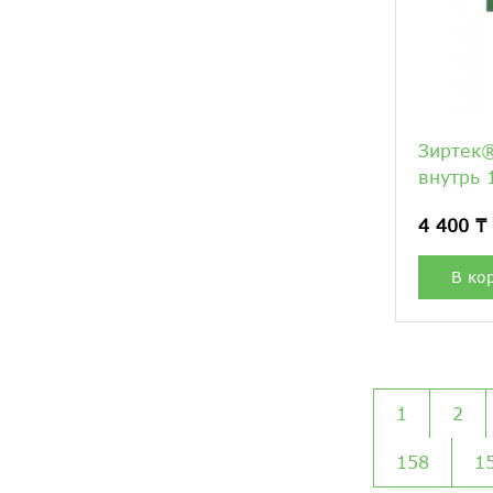
Зиртек®
внутрь 
4 400 ₸
В ко
1
2
158
1