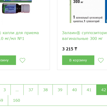
 капли для приема
Залаин® суппозитори
10 мг/мл №1
вагинальные 300 мг
3 215 ₸
рзину
В корзину
3
…
37
38
39
40
41
42
59
160