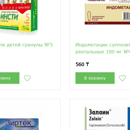
ля детей гранулы №5
Индометацин суппози
ректальные 100 мг №
560 ₸
рзину
В корзину