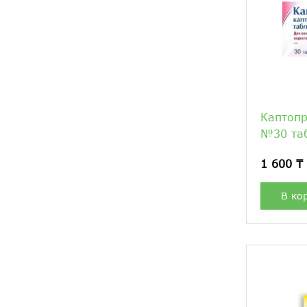
Каптоп
№30 та
1 600 ₸
В ко