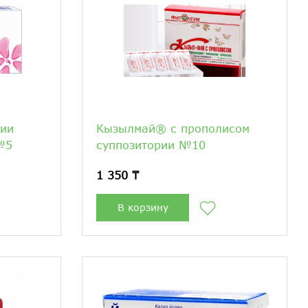
рии
Кызылмай® с прополисом
№5
суппозитории №10
1 350 ₸
В корзину