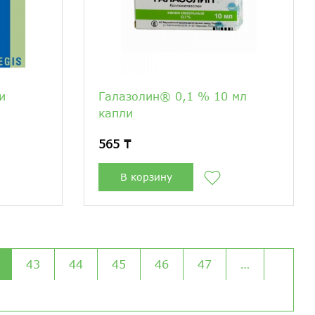
и
Галазолин® 0,1 % 10 мл
капли
565 ₸
В корзину
43
44
45
46
47
…