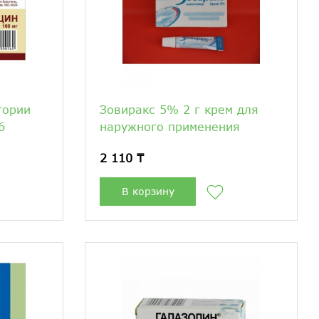
тории
Зовиракс 5% 2 г крем для
6
наружного применения
2 110 ₸
В корзину