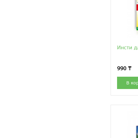
Инсти д
990 ₸
В ко