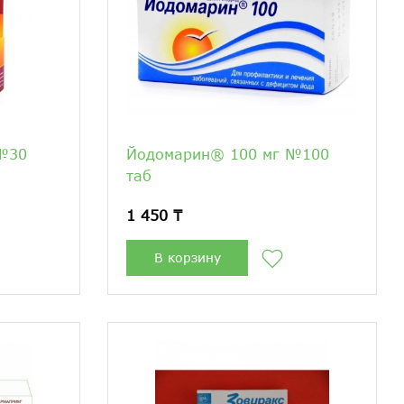
№30
Йодомарин® 100 мг №100
таб
1 450 ₸
В корзину