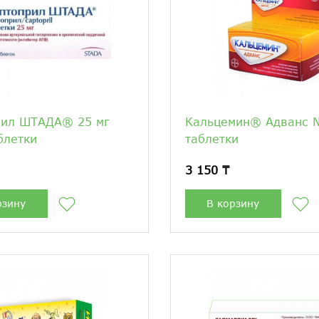
рил ШТАДА® 25 мг
Кальцемин® Адванс 
блетки
таблетки
3 150 ₸
рзину
В корзину