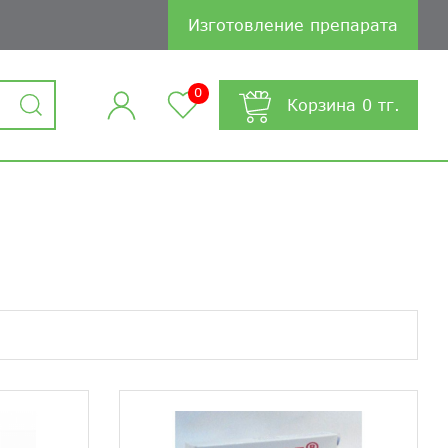
Изготовление препарата
0
Корзина
0
тг.