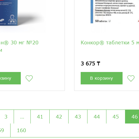
ан® 30 мг №20
Конкор® таблетки 5 
и
3 675 ₸
рзину
В корзину
3
…
41
42
43
44
45
46
59
160