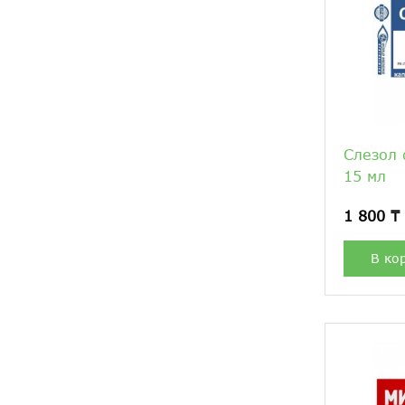
Слезол 
15 мл
1 800 ₸
В ко