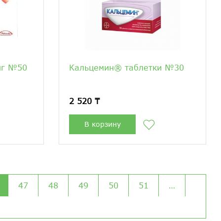
мг №50
Кальцемин® таблетки №30
2 520 ₸
В корзину
47
48
49
50
51
…