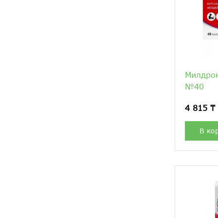
Милдрон
№40
4 815 ₸
В ко