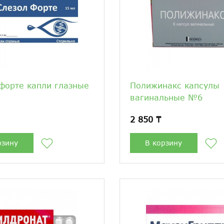
форте капли глазные
Полижинакс капсулы
вагинальные №6
2 850 ₸
рзину
В корзину