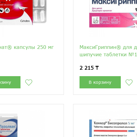
ат® капсулы 250 мг
МаксиГриппин® для д
шипучие таблетки №
2 215 ₸
рзину
В корзину