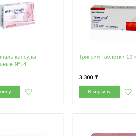
иналь капсулы
Тригрим таблетки 10
льные №14
3 300 ₸
рзину
В корзину