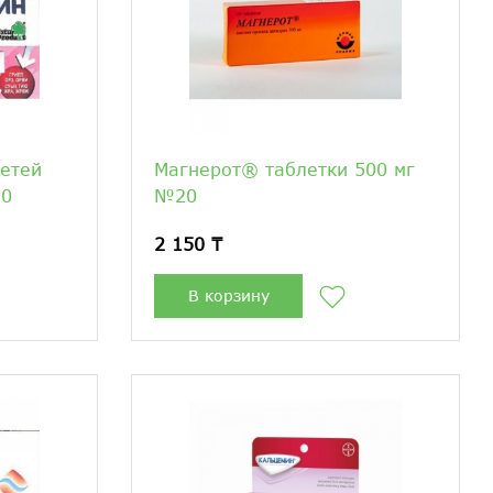
етей
Магнерот® таблетки 500 мг
10
№20
2 150 ₸
В корзину