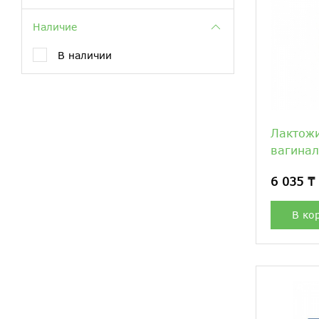
Наличие
В наличии
Лактож
вагина
6 035 ₸
В ко