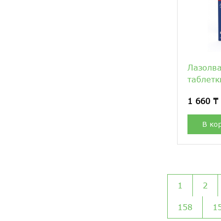
Лазолв
таблетк
1 660 ₸
В ко
1
2
158
1