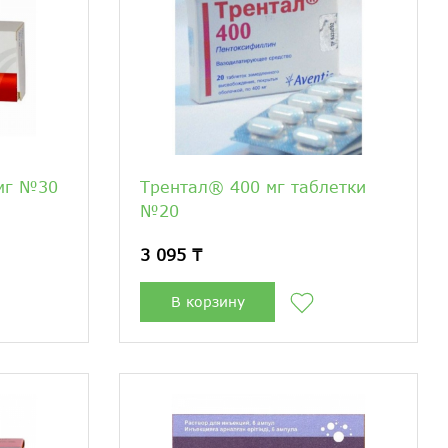
 мг №30
Трентал® 400 мг таблетки
№20
3 095 ₸
В корзину