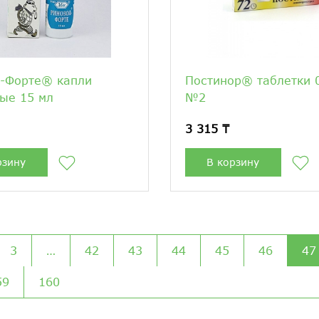
л-Форте® капли
Постинор® таблетки 0
ые 15 мл
№2
3 315 ₸
рзину
В корзину
3
…
42
43
44
45
46
47
59
160