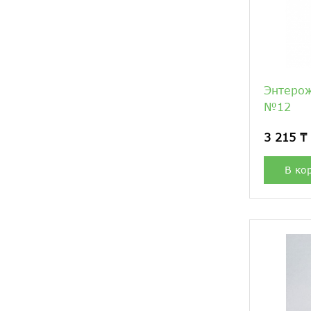
Энтеро
№12
3 215 ₸
В ко