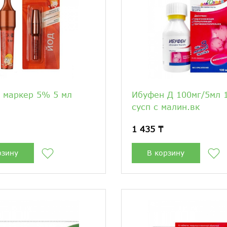
 маркер 5% 5 мл
Ибуфен Д 100мг/5мл 
сусп с малин.вк
1 435 ₸
рзину
В корзину