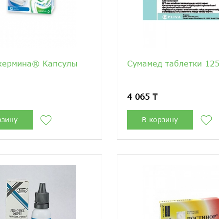
жермина® Капсулы
Сумамед таблетки 12
4 065 ₸
рзину
В корзину