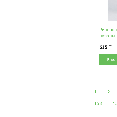
Ринозо
назальн
615 ₸
В ко
1
2
158
1