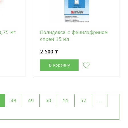
,75 мг
Полидекса с фенилэфрином
спрей 15 мл
2 500 ₸
В корзину
48
49
50
51
52
…