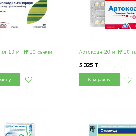
ил 10 мг №10 свечи
Артоксан 20 мг№10 т
5 325 ₸
рзину
В корзину