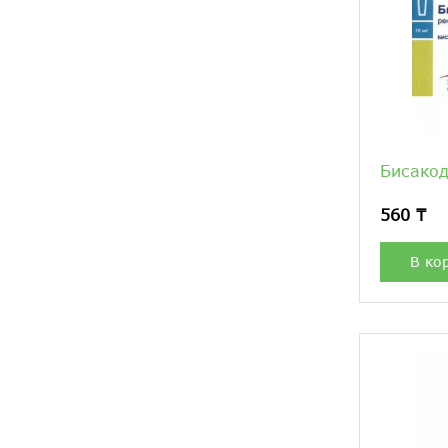
Бисакод
560 ₸
В ко