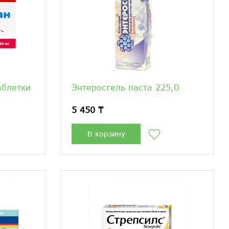
аблетки
Энтеросгель паста 225,0
5 450 ₸
В корзину