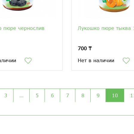
о пюре чернослив
Лукошко пюре тыква 
700 ₸
аличии
Нет в наличии
3
…
5
6
7
8
9
10
1