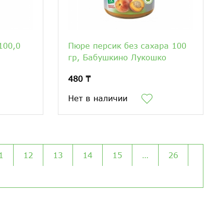
100,0
Пюре персик без сахара 100
гр, Бабушкино Лукошко
480 ₸
Нет в наличии
1
12
13
14
15
…
26