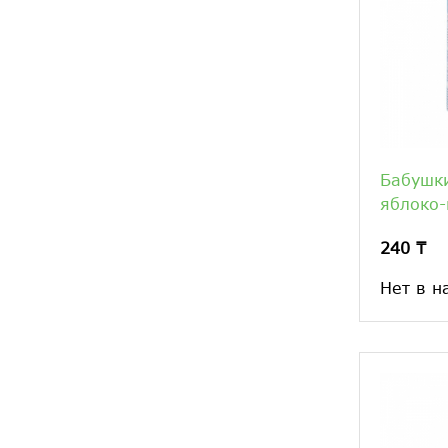
Бабушк
яблоко-
240 ₸
Нет в н