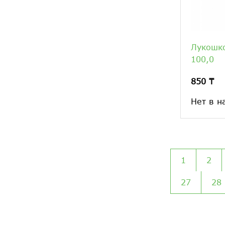
Лукошк
100,0
850 ₸
Нет в н
1
2
27
28