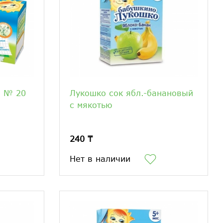
а № 20
Лукошко сок ябл.-банановый
с мякотью
240 ₸
Нет в наличии