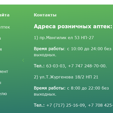
айта
Контакты
Адреса розничных аптек:
аптек
1) пр.Мангилик ел 53 НП-27
а
Время работы
: с 10:00 до 24:00 без
я
выходных.
Тел.:
63-03-03
,
+7 747 248-70-00
.
мент
2) ул.Т.Жургенова 18/2 НП 21
ы
Время работы:
с 8:00 до 22:00 без
елю
выходных.
Тел.:
+7 (717) 25-16-09
,
+7 708 425