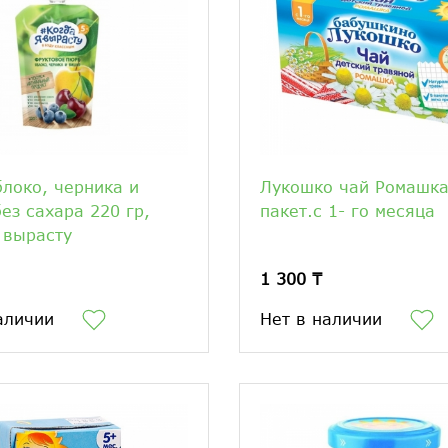
локо, черника и
Лукошко чай Ромашк
ез сахара 220 гр,
пакет.с 1- го месяца
 вырасту
1 300 ₸
аличии
Нет в наличии