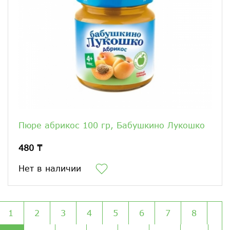
Пюре абрикос 100 гр, Бабушкино Лукошко
480 ₸
Нет в наличии
1
2
3
4
5
6
7
8