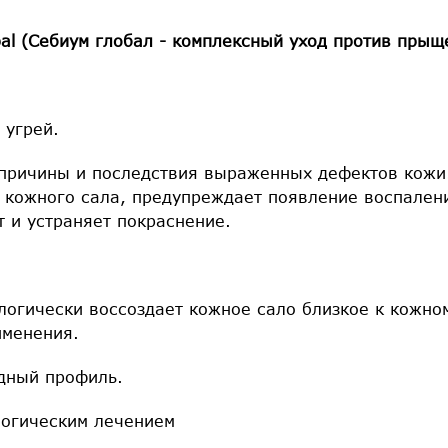
al (
Себиум
глобал
-
комплексный
уход
против
прыщ
 угрей.
причины и последствия выраженных дефектов кожи
 кожного сала, предупреждает появление воспалени
 и устраняет покраснение.
логически воссоздает кожное сало близкое к кожно
именения.
дный профиль.
логическим лечением