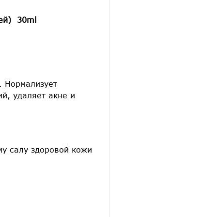
ей
) 30ml
. Нормализует
й, удаляет акне и
му салу здоровой кожи