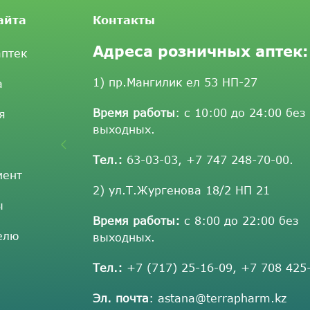
айта
Контакты
Адреса розничных аптек:
аптек
1) пр.Мангилик ел 53 НП-27
а
Время работы
: с 10:00 до 24:00 без
я
выходных.
Тел.:
63-03-03
,
+7 747 248-70-00
.
мент
2) ул.Т.Жургенова 18/2 НП 21
ы
Время работы:
с 8:00 до 22:00 без
елю
выходных.
Тел.:
+7 (717) 25-16-09
,
+7 708 425
Эл. почта
:
astana@terrapharm.kz