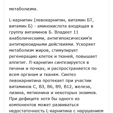
метаболизма.
L-карнитин (левокарнитин, витамин БТ,
витамин Б) - аминокислота входящая в
группу витаминов Б. Владеет 11
анаболическими, антигипоксическим'и
антитиреоидными действиями. Ускоряет
метаболизм жиров, стимулирует
регенерацию клеток и тканей, повышает
аппетит. Л-карнитин синтезируется в
печени и почках, и распространяется по
всем органам и тканям. Синтез
левокарнитина протекает при участии
витаминов С, ВЗ, В6, В9, В12, железа,
лизина, метионина и некоторых энзимов.
При дефиците хотя бы одного из
компонентов может развиваться
недостаточность L-карнитина с нарушением