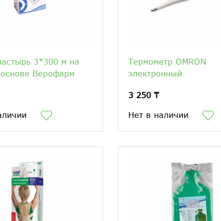
астырь 3*300 м на
Термометр OMRON
 основе Верофарм
электронный
3 250 ₸
аличии
Нет в наличии