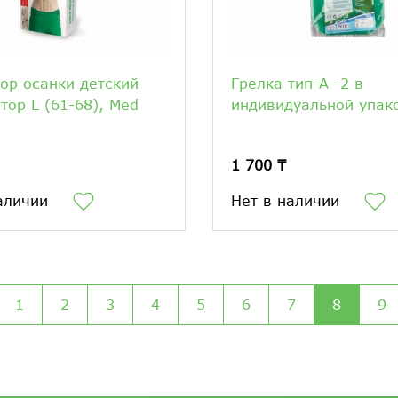
ор осанки детский
Грелка тип-А -2 в
тор L (61-68), Med
индивидуальной упак
1 700 ₸
аличии
Нет в наличии
1
2
3
4
5
6
7
8
9