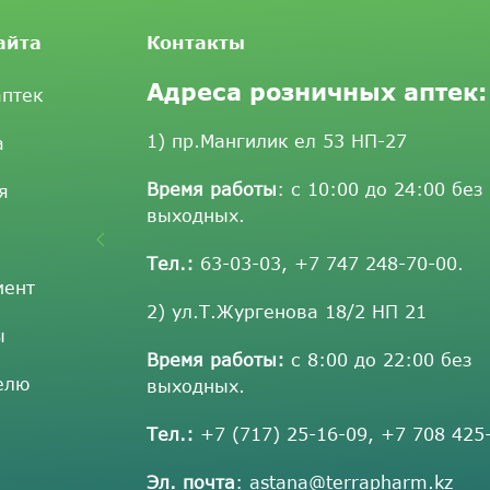
айта
Контакты
Адреса розничных аптек:
аптек
1) пр.Мангилик ел 53 НП-27
а
Время работы
: с 10:00 до 24:00 без
я
выходных.
Тел.:
63-03-03
,
+7 747 248-70-00
.
мент
2) ул.Т.Жургенова 18/2 НП 21
ы
Время работы:
с 8:00 до 22:00 без
елю
выходных.
Тел.:
+7 (717) 25-16-09
,
+7 708 425
Эл. почта
:
astana@terrapharm.kz