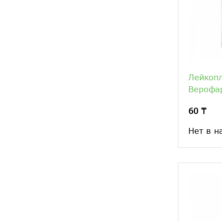
Лейкопл
Верофа
60 ₸
Нет в н