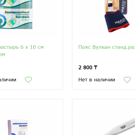
астырь 6 х 10 см
Пояс Вулкан станд.ра
рм
2 800 ₸
аличии
Нет в наличии