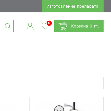
Изготовление препарата
0
Корзина
0
тг.