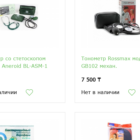
р со стетоскопом
Тонометр Rossmax мо
s Aneroid BL-ASM-1
GB102 механ.
7 500 ₸
аличии
Нет в наличии