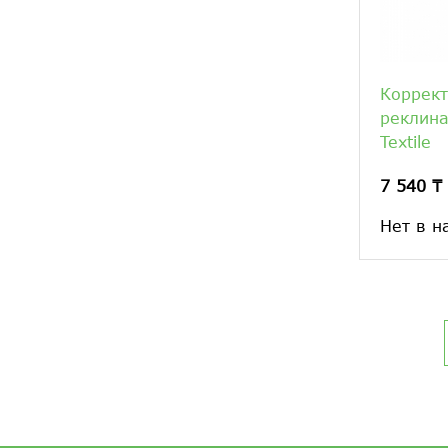
Коррект
реклина
Textile
7 540 ₸
Нет в н