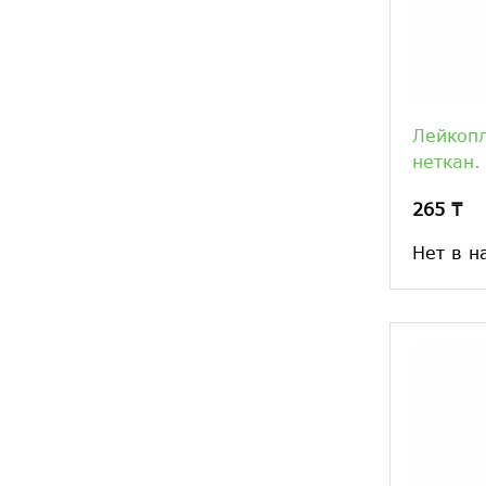
Лейкопл
неткан.
265 ₸
Нет в н