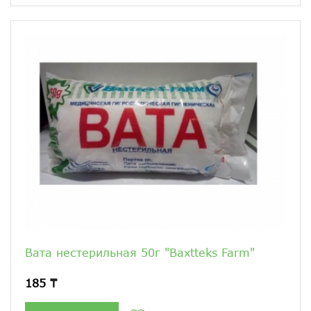
Вата нестерильная 50г "Baxtteks Farm"
185 ₸