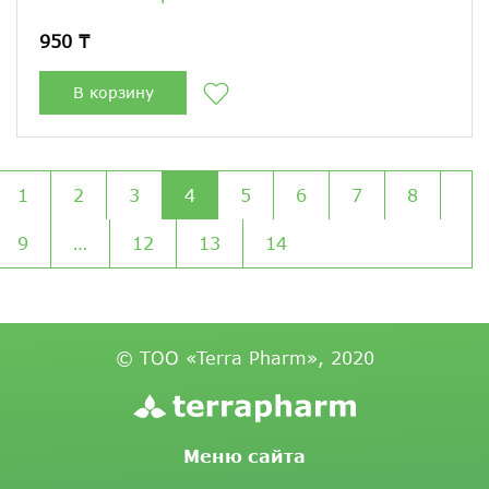
950 ₸
В корзину
1
2
3
4
5
6
7
8
9
…
12
13
14
© ТОО «Terra Pharm», 2020
Меню сайта