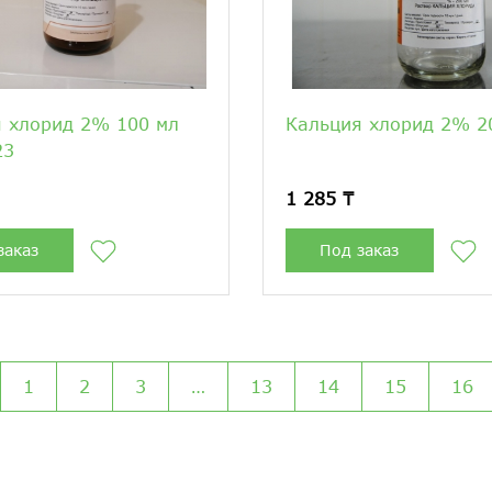
 хлорид 2% 100 мл
Кальция хлорид 2% 2
23
1 285 ₸
заказ
Под заказ
1
2
3
…
13
14
15
16