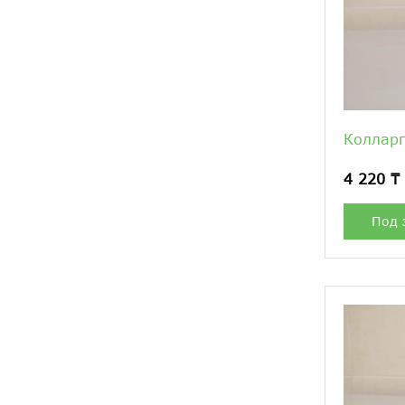
Колларг
4 220 ₸
Под 