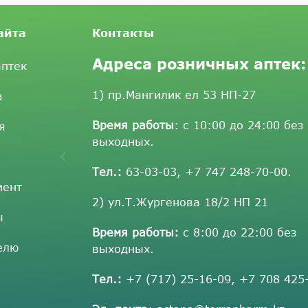
айта
Контакты
Адреса розничных аптек:
аптек
1) пр.Мангилик ел 53 НП-27
а
Время работы
: с 10:00 до 24:00 без
я
выходных.
Тел.:
63-03-03
,
+7 747 248-70-00
.
мент
2) ул.Т.Жургенова 18/2 НП 21
ы
Время работы:
с 8:00 до 22:00 без
елю
выходных.
Тел.:
+7 (717) 25-16-09
,
+7 708 425