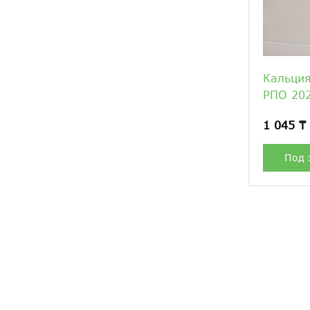
Кальция
РПО 20
1 045 ₸
Под 