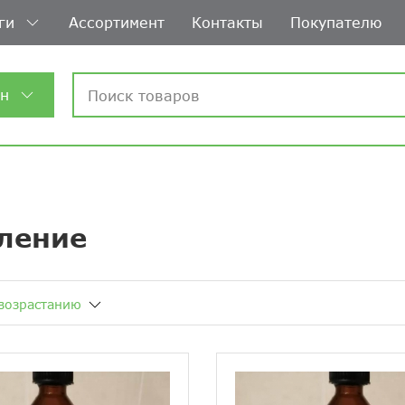
ги
Ассортимент
Контакты
Покупателю
ин
вление
возрастанию