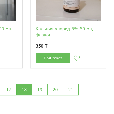
00 мл
Кальция хлорид 5% 50 мл,
флакон
350 ₸
Под заказ
17
18
19
20
21