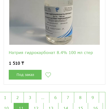
Натрия гидрокарбонат 8.4% 100 мл стер
1 510 ₸
Под заказ
1
2
3
…
6
7
8
9
10
11
12
13
14
15
16