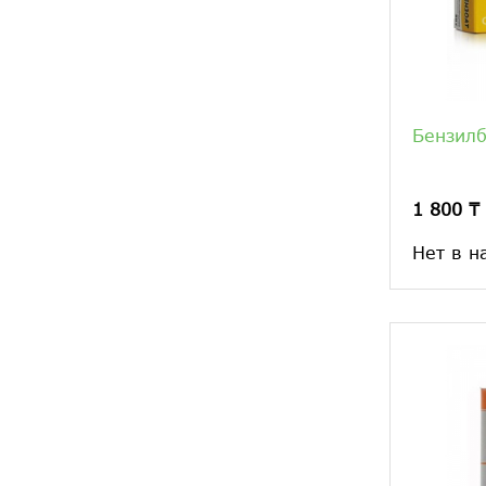
Бензилб
1 800 ₸
Нет в н