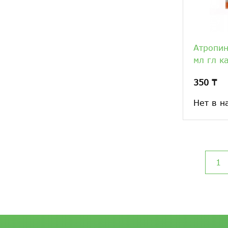
Атропин
мл гл к
350 ₸
Нет в н
1