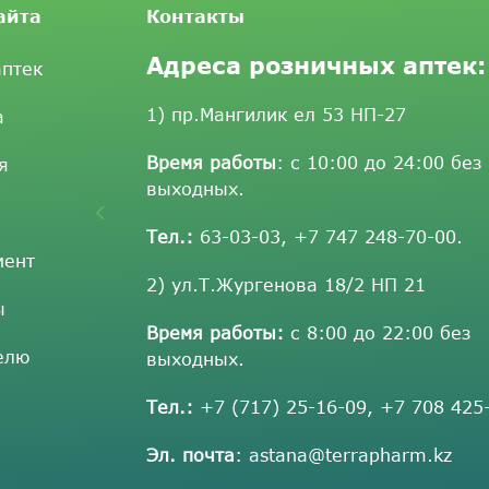
айта
Контакты
Адреса розничных аптек:
аптек
1) пр.Мангилик ел 53 НП-27
а
Время работы
: с 10:00 до 24:00 без
я
выходных.
Тел.:
63-03-03
,
+7 747 248-70-00
.
мент
2) ул.Т.Жургенова 18/2 НП 21
ы
Время работы:
с 8:00 до 22:00 без
елю
выходных.
Тел.:
+7 (717) 25-16-09
,
+7 708 425
Эл. почта
:
astana@terrapharm.kz