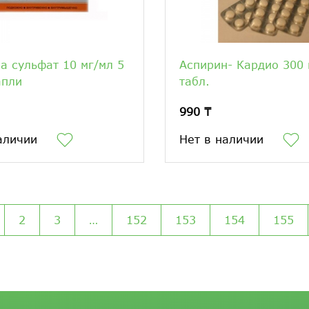
а сульфат 10 мг/мл 5
Аспирин- Кардио 300
апли
табл.
990 ₸
аличии
Нет в наличии
2
3
…
152
153
154
155