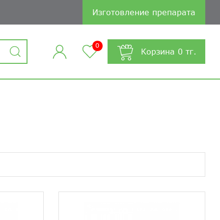
Изготовление препарата
0
Корзина
0
тг.