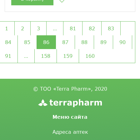
1
2
3
…
81
82
83
84
85
86
87
88
89
90
91
…
158
159
160
© ТОО «Terra Pharm», 2020
Меню сайта
Адреса аптек