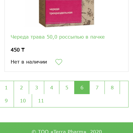
Череда трава 50,0 россыпью в пачке
450 ₸
Нет в наличии
1
2
3
4
5
6
7
8
9
10
11
© ТОО «Terra Pharm», 2020